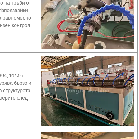
о на тръби от
 Използвайки
ва равномерно
изен контрол
4, този 6-
урява бързо и
 структурата
змерите след