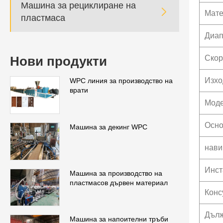
Машина за рециклиране на

Мате
пластмаса
Диап
Нови продукти
Скор
Изхо
WPC линия за производство на
врати
Моде
Осно
Машина за декинг WPC
нави
Инст
Машина за производство на
пластмасов дървен материал
Конс
Дълж
Машина за напоителни тръби