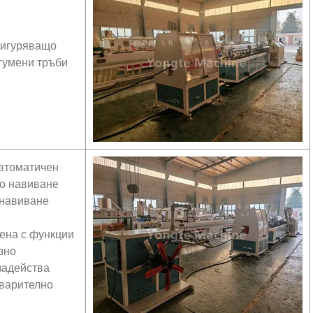
сигуряващо
гумени тръби
автоматичен
но навиване
 навиване
ена с функции
зно
задейства
дварително