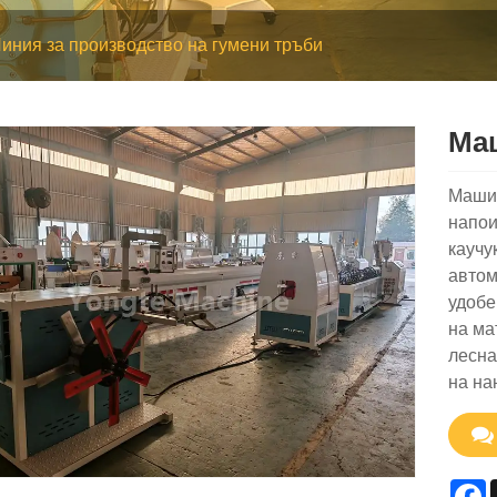
иния за производство на гумени тръби
Маш
Машин
напои
каучу
автом
удобе
на ма
лесна
на на
F