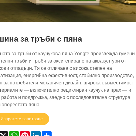
ина за тръби с пяна
ата за тръби от каучукова пяна Yongte произвежда гумени
телни тръби и тръби за оксигениране на аквакултури от
кови отпадъци. Тя се отличава с висока степен на
атизация, енергийна ефективност, стабилно производство,
н за потребителя механичен дизайн, широка съвместимост
териалите — включително рециклиран каучук на прах — и
 работа и поддръжка, заедно с последователна структура
нопорестата пяна.
Изпратете запитване
acebook
X
WhatsApp
Pinterest
LinkedIn
Share