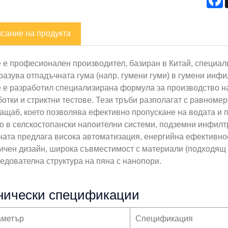
сание на продукта
e е професионален производител, базиран в Китай, специал
азува отпадъчната гума (напр. гумени гуми) в гумени инфи
e е разработил специализирана формула за производство на
отки и стриктни тестове. Тези тръби разполагат с равноме
ащаб, което позволява ефективно пропускане на водата и п
о в селскостопански напоителни системи, подземни инфилтр
ата предлага висока автоматизация, енергийна ефективност
ичен дизайн, широка съвместимост с материали (подходящ з
едователна структура на пяна с нанопори.
нически спецификации
аметър
Спецификация