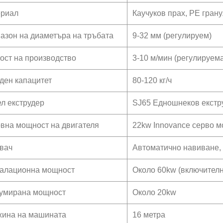
риал
Каучуков прах, PE гран
азон на диаметъра на тръбата
9-32 мм (регулируем)
ост на производство
3-10 м/мин (регулируем
ден капацитет
80-120 кг/ч
л екструдер
SJ65 Едношнеков екстр
вна мощност на двигателя
22kw Innovance серво мо
вач
Автоматично навиване, 
алационна мощност
Около 60kw (включителн
умирана мощност
Около 20kw
ина на машината
16 метра