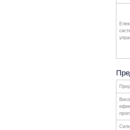
Елек
сист
упра
Пре
Пред
Висо
ефек
проп
Сил