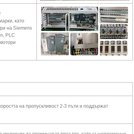
т
арки, като
ори на Siemens
on, PLC
 мотори
оростта на пропускливост 2-3 пъти и поддържат
 молекули да преминават през тях, като същевременно