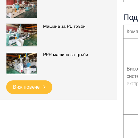
Под
Машина за PE тръби
Комп
PPR машина за тръби
Висо
сист
екст
Виж повече