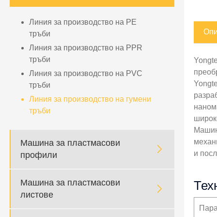
Линия за производство на PE
Опи
тръби
Линия за производство на PPR
тръби
Yongt
преобр
Линия за производство на PVC
Yongt
тръби
разраб
Линия за производство на гумени
наном
тръби
широк
Машин
механ
Машина за пластмасови

и посл
профили
Машина за пластмасови
Тех

листове
Пар