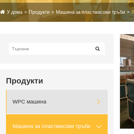
У дома
Продукти
Машина за пластмасови тръби
Л
Продукти

WPC машина

Машина за пластмасови тръби