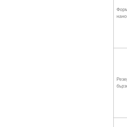
Форм
нано
Резе
бърз