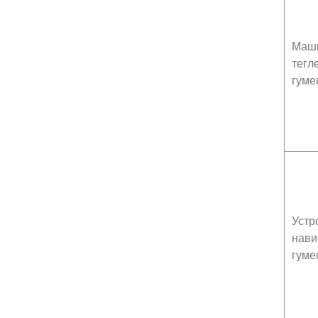
Маши
тегл
гуме
Устр
нави
гуме