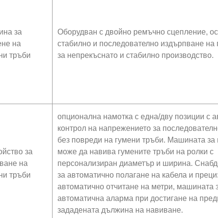
на за
Оборудван с двойно ремъчно сцепление, о
ене на
стабилно и последователно издърпване на 
ни тръби
за непрекъснато и стабилно производство.
опционална намотка с една/дву позиции с 
контрол на напрежението за последовател
без повреди на гумени тръби. Машината за
ойство за
може да навива гумените тръби на ролки с
ване на
персонализиран диаметър и ширина. Снабд
ни тръби
за автоматично полагане на кабела и преци
автоматично отчитане на метри, машината 
автоматична аларма при достигане на пре
зададената дължина на навиване.