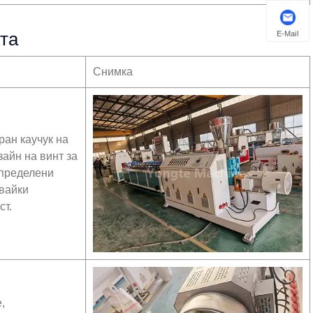
E-Mail
та
Снимка
ран каучук на
айн на винт за
зпределени
вайки
ст.
,