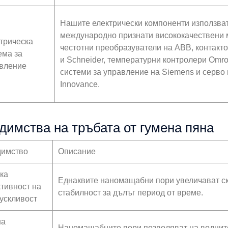
Нашите електрически компоненти използва
международно признати висококачествени м
трическа
честотни преобразуватели на ABB, контакт
ема за
и Schneider, температурни контролери Omr
вление
системи за управление на Siemens и серво
Innovance.
димства на тръбата от гумена пяна
имство
Описание
ка
Еднаквите наномащабни пори увеличават ск
тивност на
стабилност за дълъг период от време.
ускливост
на
Наномащабните пори позволяват на водните