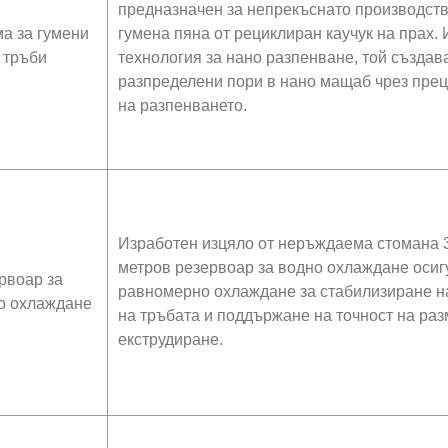
предназначен за непрекъснато производств
а за гумени
гумена пяна от рециклиран каучук на прах.
 тръби
технология за нано разпенване, той създа
разпределени пори в нано мащаб чрез прец
на разпенването.
Изработен изцяло от неръждаема стомана 30
метров резервоар за водно охлаждане осиг
рвоар за
равномерно охлаждане за стабилизиране на
о охлаждане
на тръбата и поддържане на точност на ра
екструдиране.