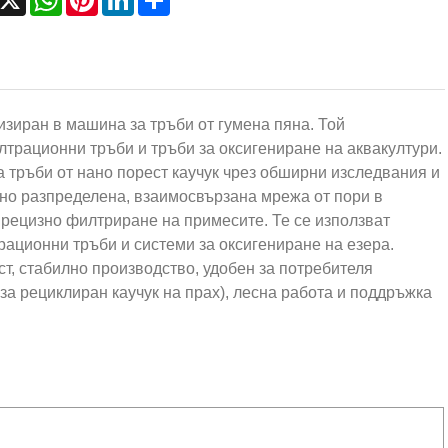
изиран в машина за тръби от гумена пяна. Той
лтрационни тръби и тръби за оксигениране на аквакултури.
 тръби от нано порест каучук чрез обширни изследвания и
рно разпределена, взаимосвързана мрежа от пори в
рецизно филтриране на примесите. Те се използват
ационни тръби и системи за оксигениране на езера.
, стабилно производство, удобен за потребителя
а рециклиран каучук на прах), лесна работа и поддръжка