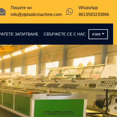
Пишете ни
WhatsApp
info@ytplasticmachine.com
8613583233866
РАТЕТЕ ЗАПИТВАНЕ
СВЪРЖЕТЕ СЕ С НАС
език