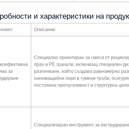
робности и характеристики на продук
онент
Описание
Специално проектиран за смеси от рецикли
коефективна
прах и PE гранули, включващ специален диз
ема за
разпенване, който създава равномерно ра
рудиране
наномащабни пори в гумени тръби, осигуря
постоянна пропускливост и структурна цяло
Специализиран инструмент за екструдиране