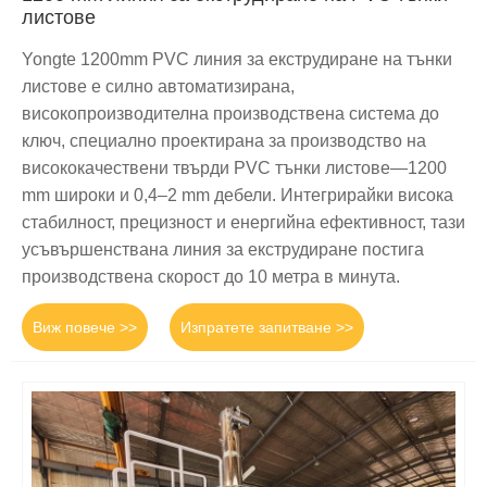
листове
Yongte 1200mm PVC линия за екструдиране на тънки
листове е силно автоматизирана,
високопроизводителна производствена система до
ключ, специално проектирана за производство на
висококачествени твърди PVC тънки листове—1200
mm широки и 0,4–2 mm дебели. Интегрирайки висока
стабилност, прецизност и енергийна ефективност, тази
усъвършенствана линия за екструдиране постига
производствена скорост до 10 метра в минута.
Виж повече >>
Изпратете запитване >>