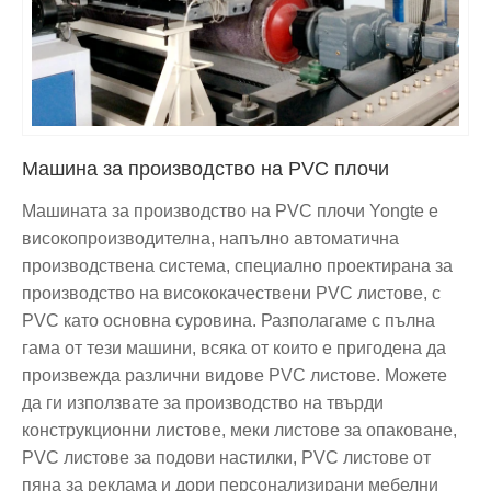
Машина за производство на PVC плочи
Машината за производство на PVC плочи Yongte е
високопроизводителна, напълно автоматична
производствена система, специално проектирана за
производство на висококачествени PVC листове, с
PVC като основна суровина. Разполагаме с пълна
гама от тези машини, всяка от които е пригодена да
произвежда различни видове PVC листове. Можете
да ги използвате за производство на твърди
конструкционни листове, меки листове за опаковане,
PVC листове за подови настилки, PVC листове от
пяна за реклама и дори персонализирани мебелни