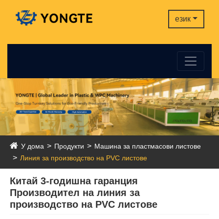
език
У дома
Продукти
Машина за пластмасови листове
Линия за производство на PVC листове
Китай 3-годишна гаранция
Производител на линия за
производство на PVC листове