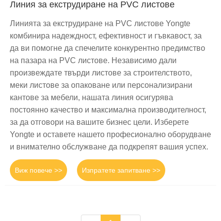
Линия за екструдиране на PVC листове
Линията за екструдиране на PVC листове Yongte
комбинира надеждност, ефективност и гъвкавост, за
да ви помогне да спечелите конкурентно предимство
на пазара на PVC листове. Независимо дали
произвеждате твърди листове за строителството,
меки листове за опаковане или персонализирани
кантове за мебели, нашата линия осигурява
постоянно качество и максимална производителност,
за да отговори на вашите бизнес цели. Изберете
Yongte и оставете нашето професионално оборудване
и внимателно обслужване да подкрепят вашия успех.
Виж повече >>
Изпратете запитване >>