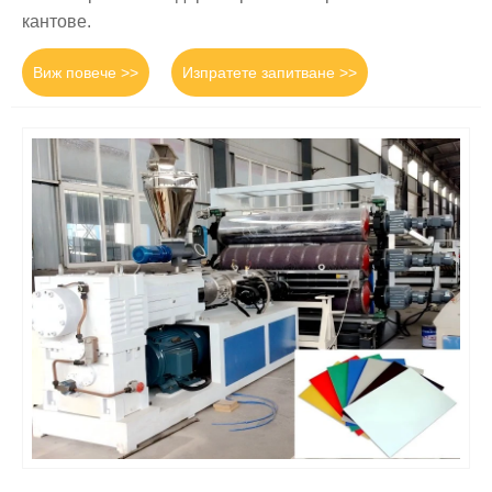
кантове.
Виж повече >>
Изпратете запитване >>