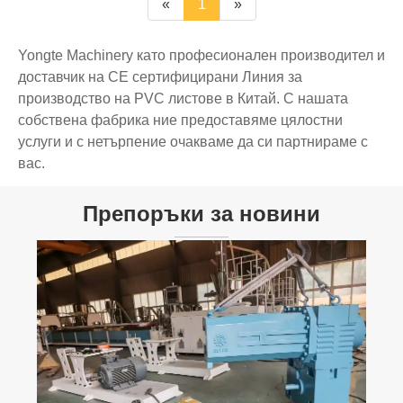
«
1
»
Yongte Machinery като професионален производител и
доставчик на CE сертифицирани Линия за
производство на PVC листове в Китай. С нашата
собствена фабрика ние предоставяме цялостни
услуги и с нетърпение очакваме да си партнираме с
вас.
Препоръки за новини
Влиянието на формата на гофрирана
вълна върху производителността на
продукта на едностенна гофрирана тръба
Виж повече >>