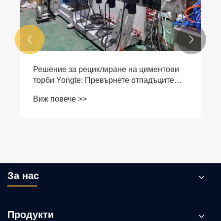


Решение за рециклиране на циментови
торби Yongte: Превърнете отпадъците
във висококачествени пластмасови
Виж повече >>
стълбове за ограда
За нас
Продукти