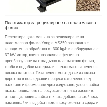
Пелетизатор за рециклиране на пластмасово
фолио
Пелетизиращата машина за рециклиране на
пластмасово фолио Yongte MS350 разполага с
капацитет на обработка от 300 kg/h и е оборудвана с
37 kW мотор, което позволява ефективно
преобразуване на отпадъчно пластмасово фолио,
торби и подобни материали в пластмасови пелети с
висока плътност. Тези пелети могат да се използват
директно в последващи процеси като леене под
налягане и формоване чрез издухване, улеснявайки
възстановяването на ресурсите от пластмасовите
отпадъци, повишавайки тяхната добавена стойност,
намалявайки въздействието върху околната среда и