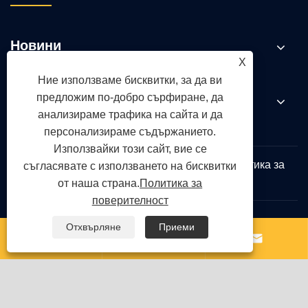
Новини
X
Ние използваме бисквитки, за да ви
предложим по-добро сърфиране, да
Свържете се с нас
анализираме трафика на сайта и да
персонализираме съдържанието.
Използвайки този сайт, вие се
Links
Sitemap
RSS
XML
Политика за
съгласявате с използването на бисквитки
поверителност
от наша страна.
Политика за
поверителност
Отхвърляне
Приеми
Авторско право © 2026 Qingdao Yongte Plastic



Machinery Co., Ltd. Всички права запазени.