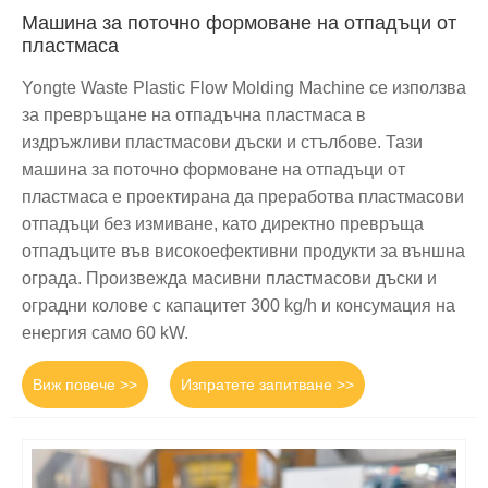
Машина за поточно формоване на отпадъци от
пластмаса
Yongte Waste Plastic Flow Molding Machine се използва
за превръщане на отпадъчна пластмаса в
издръжливи пластмасови дъски и стълбове. Тази
машина за поточно формоване на отпадъци от
пластмаса е проектирана да преработва пластмасови
отпадъци без измиване, като директно превръща
отпадъците във високоефективни продукти за външна
ограда. Произвежда масивни пластмасови дъски и
оградни колове с капацитет 300 kg/h и консумация на
енергия само 60 kW.
Виж повече >>
Изпратете запитване >>