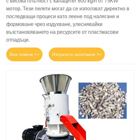
с висока плътност с капацитет 600 kg/h от 75KW
мотор. Тези пелети могат да се използват директно в
последващи процеси като леене под налягане и
формоване чрез издухване, улеснявайки
възстановяването на ресурсите от пластмасови
отпадъци.
Виж повече >>
Изпратете запитване >>