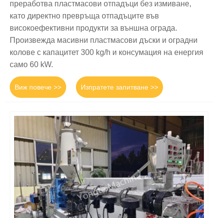
преработва пластмасови отпадъци без измиване,
като директно превръща отпадъците във
високоефективни продукти за външна ограда.
Произвежда масивни пластмасови дъски и оградни
колове с капацитет 300 kg/h и консумация на енергия
само 60 kW.
Виж повече >>
Изпратете запитване >>