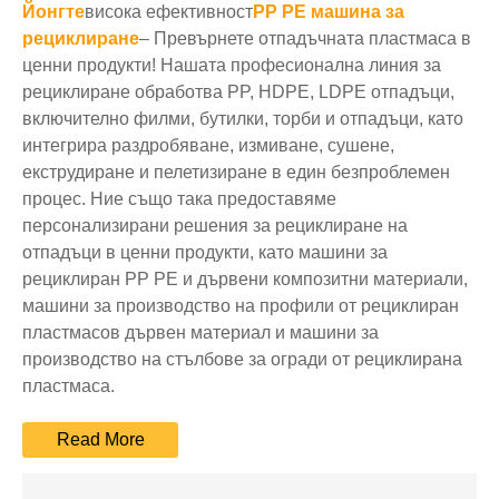
Йонгте
висока ефективност
PP PE машина за
рециклиране
– Превърнете отпадъчната пластмаса в
ценни продукти! Нашата професионална линия за
рециклиране обработва PP, HDPE, LDPE отпадъци,
включително филми, бутилки, торби и отпадъци, като
интегрира раздробяване, измиване, сушене,
екструдиране и пелетизиране в един безпроблемен
процес. Ние също така предоставяме
персонализирани решения за рециклиране на
отпадъци в ценни продукти, като машини за
рециклиран PP PE и дървени композитни материали,
машини за производство на профили от рециклиран
пластмасов дървен материал и машини за
производство на стълбове за огради от рециклирана
пластмаса.