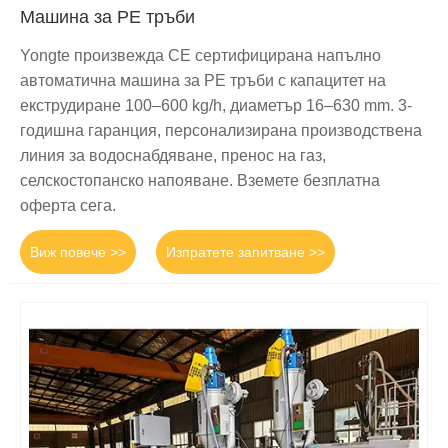
Машина за PE тръби
Yongte произвежда CE сертифицирана напълно
автоматична машина за PE тръби с капацитет на
екструдиране 100–600 kg/h, диаметър 16–630 mm. 3-
годишна гаранция, персонализирана производствена
линия за водоснабдяване, пренос на газ,
селскостопанско напояване. Вземете безплатна
оферта сега.
Виж повече >>
Изпратете запитване >>