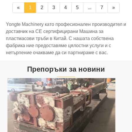
«
1
2
3
4
5
...
7
»
Yongte Machinery като професионален производител и
доставчик на CE сертифицирани Машина за
пластмасови тръби в Китай. С нашата собствена
фабрика ние предоставяме цялостни услуги и с
нетърпение очакваме да си партнираме с вас.
Препоръки за новини
Оборудването за рециклиране на
пластмаса Yongte изпраща до клиент в
Африка
Виж повече >>