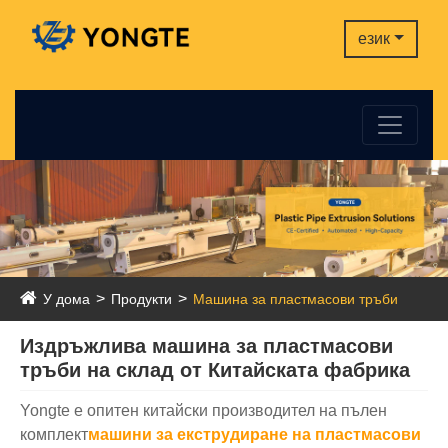
език
У дома
Продукти
Машина за пластмасови тръби
Издръжлива машина за пластмасови
тръби на склад от Китайската фабрика
Yongte е опитен китайски производител на пълен
комплект
машини за екструдиране на пластмасови