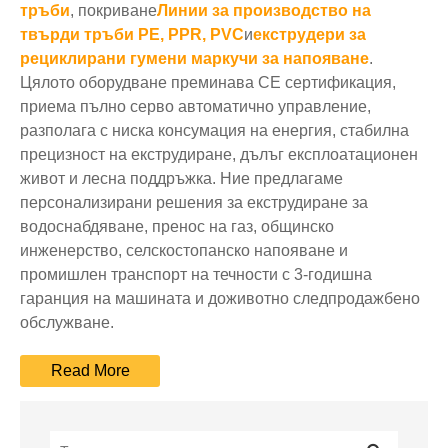
тръби
, покриване
Линии за производство на
твърди тръби PE, PPR, PVC
и
екструдери за
рециклирани гумени маркучи за напояване
.
Цялото оборудване преминава CE сертификация,
приема пълно серво автоматично управление,
разполага с ниска консумация на енергия, стабилна
прецизност на екструдиране, дълъг експлоатационен
живот и лесна поддръжка. Ние предлагаме
персонализирани решения за екструдиране за
водоснабдяване, пренос на газ, общинско
инженерство, селскостопанско напояване и
промишлен транспорт на течности с 3-годишна
гаранция на машината и доживотно следпродажбено
обслужване.