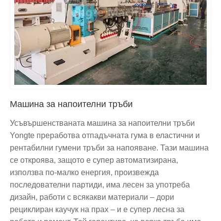
Машина за напоителни тръби
Усъвършенстваната машина за напоителни тръби
Yongte преработва отпадъчната гума в еластични и
рентабилни гумени тръби за напояване. Тази машина
се откроява, защото е супер автоматизирана,
използва по-малко енергия, произвежда
последователни партиди, има лесен за употреба
дизайн, работи с всякакви материали – дори
рециклиран каучук на прах – и е супер лесна за