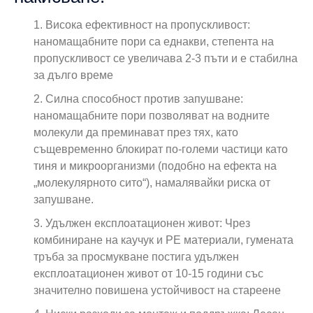
1. Висока ефективност на пропускливост:
наномащабните пори са еднакви, степента на
пропускливост се увеличава 2-3 пъти и е стабилна
за дълго време
2. Силна способност против запушване:
наномащабните пори позволяват на водните
молекули да преминават през тях, като
същевременно блокират по-големи частици като
тиня и микроорганизми (подобно на ефекта на
„молекулярното сито“), намалявайки риска от
запушване.
3. Удължен експлоатационен живот: Чрез
комбиниране на каучук и PE материали, гумената
тръба за просмукване постига удължен
експлоатационен живот от 10-15 години със
значително повишена устойчивост на стареене