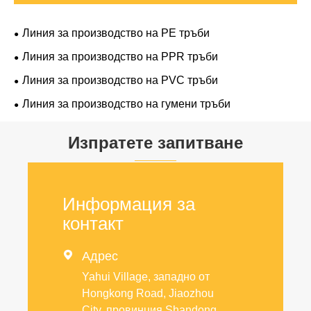
Линия за производство на PE тръби
Линия за производство на PPR тръби
Линия за производство на PVC тръби
Линия за производство на гумени тръби
Изпратете запитване
Информация за
контакт

Адрес
Yahui Village, западно от
Hongkong Road, Jiaozhou
City, провинция Shandong,