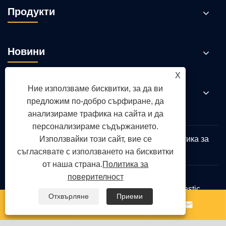
Продукти
Новини
X
Ние използваме бисквитки, за да ви
Свържете се с нас
предложим по-добро сърфиране, да
анализираме трафика на сайта и да
персонализираме съдържанието.
Links
Sitemap
RSS
XML
Политика за
Използвайки този сайт, вие се
поверителност
съгласявате с използването на бисквитки
от наша страна.
Политика за
поверителност
Авторско право © 2026 Qingdao Yongte Plastic
Отхвърляне
Приеми
Machinery Co., Ltd. Всички права запазени.


