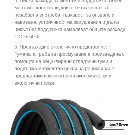
4. Ниски разходи за монтаж и поддръжка: Лесен
монтаж с конектори, които се включват за
незабавна употреба, гъвкавост за огъване и
навиване, устойчивост на запушвания и дълъг
цикъл без поддръжка намаляват общите разходи
с 40%-60%.
5. Превъзходно екологично представяне:
Гумената тръба за просмукване е произведена с
помощта на рециклирани отпадъчни гуми и
поддържа множество цикли на рециклиране,
предлагайки изключителни икономически и
екологични ползи .