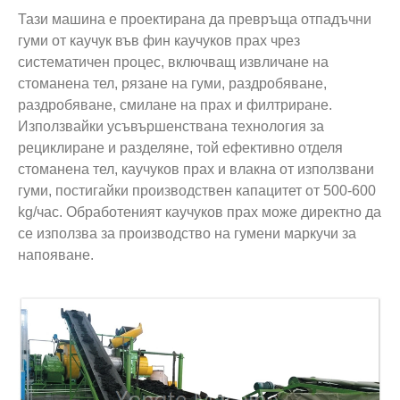
Тази машина е проектирана да превръща отпадъчни
гуми от каучук във фин каучуков прах чрез
систематичен процес, включващ извличане на
стоманена тел, рязане на гуми, раздробяване,
раздробяване, смилане на прах и филтриране.
Използвайки усъвършенствана технология за
рециклиране и разделяне, той ефективно отделя
стоманена тел, каучуков прах и влакна от използвани
гуми, постигайки производствен капацитет от 500-600
kg/час. Обработеният каучуков прах може директно да
се използва за производство на гумени маркучи за
напояване.