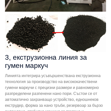
3, екструзионна линия за
гумен маркуч
Линията интегрира усъвършенствана екструзионна
технология за производство на висококачествени
гумени маркучи с прецизни размери и равномерно
разпределени разпенени нано пори. Състои се от
автоматично захранващо устройство, едношнеков
екструдер, форма за нано тръби, резервоар за бързо