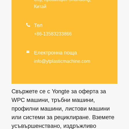
Китай

Тел
+86-13583233866
Електронна поща

info@ytplasticmachine.com
Свържете се с Yongte за оферта за
WPC машини, тръбни машини,
профилни машини, листови машини
или системи за рециклиране. Вземете
усъвършенствано, издръжливо