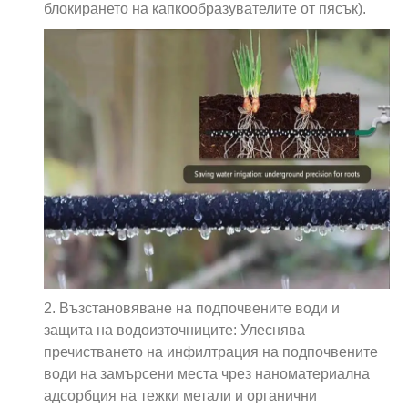
блокирането на капкообразувателите от пясък).
2. Възстановяване на подпочвените води и
защита на водоизточниците: Улеснява
пречистването на инфилтрация на подпочвените
води на замърсени места чрез наноматериална
адсорбция на тежки метали и органични