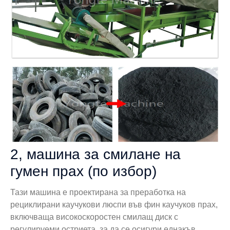
2, машина за смилане на
гумен прах (по избор)
Тази машина е проектирана за преработка на
рециклирани каучукови люспи във фин каучуков прах,
включваща високоскоростен смилащ диск с
регулируеми остриета, за да се осигури еднакъв