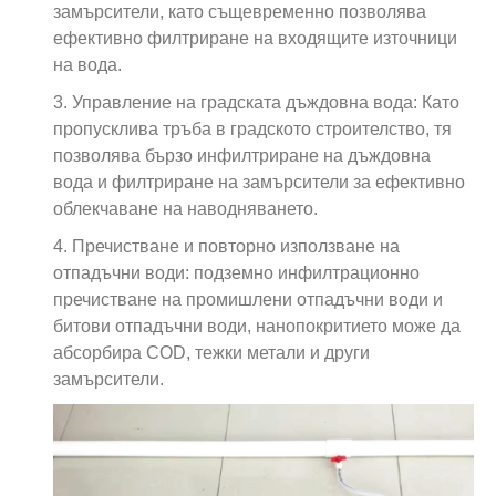
замърсители, като същевременно позволява
ефективно филтриране на входящите източници
на вода.
3. Управление на градската дъждовна вода: Като
пропусклива тръба в градското строителство, тя
позволява бързо инфилтриране на дъждовна
вода и филтриране на замърсители за ефективно
облекчаване на наводняването.
4. Пречистване и повторно използване на
отпадъчни води: подземно инфилтрационно
пречистване на промишлени отпадъчни води и
битови отпадъчни води, нанопокритието може да
абсорбира COD, тежки метали и други
замърсители.