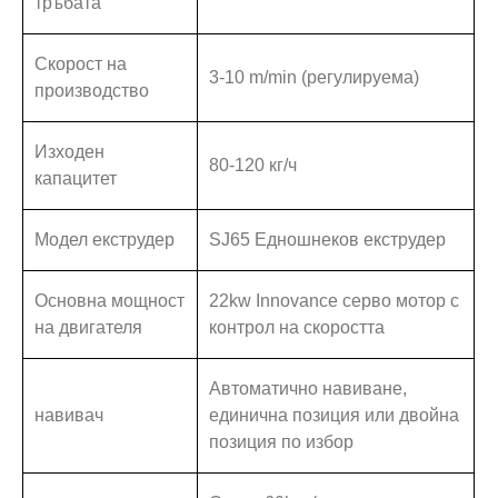
тръбата
Скорост на
3-10 m/min (регулируема)
производство
Изходен
80-120 кг/ч
капацитет
Модел екструдер
SJ65 Едношнеков екструдер
Основна мощност
22kw Innovance серво мотор с
на двигателя
контрол на скоростта
Автоматично навиване,
навивач
единична позиция или двойна
позиция по избор