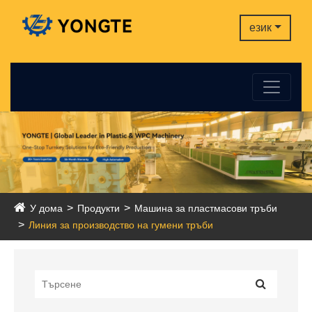
език
У дома
Продукти
Машина за пластмасови тръби
Линия за производство на гумени тръби