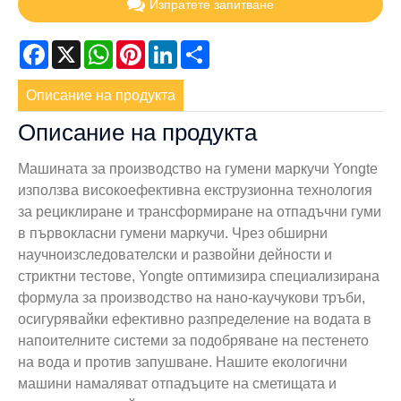
Изпратете запитване
Facebook
X
WhatsApp
Pinterest
LinkedIn
Share
Описание на продукта
Описание на продукта
Машината за производство на гумени маркучи Yongte
използва високоефективна екструзионна технология
за рециклиране и трансформиране на отпадъчни гуми
в първокласни гумени маркучи. Чрез обширни
научноизследователски и развойни дейности и
стриктни тестове, Yongte оптимизира специализирана
формула за производство на нано-каучукови тръби,
осигурявайки ефективно разпределение на водата в
напоителните системи за подобряване на пестенето
на вода и против запушване. Нашите екологични
машини намаляват отпадъците на сметищата и