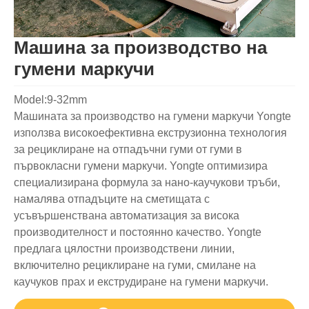
Машина за производство на
гумени маркучи
Model:9-32mm
Машината за производство на гумени маркучи Yongte
използва високоефективна екструзионна технология
за рециклиране на отпадъчни гуми от гуми в
първокласни гумени маркучи. Yongte оптимизира
специализирана формула за нано-каучукови тръби,
намалява отпадъците на сметищата с
усъвършенствана автоматизация за висока
производителност и постоянно качество. Yongte
предлага цялостни производствени линии,
включително рециклиране на гуми, смилане на
каучуков прах и екструдиране на гумени маркучи.