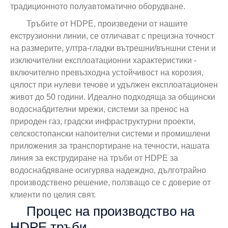
традиционното полуавтоматично оборудване.
Тръбите от HDPE, произведени от нашите
екструзионни линии, се отличават с прецизна точност
на размерите, ултра-гладки вътрешни/външни стени и
изключителни експлоатационни характеристики -
включително превъзходна устойчивост на корозия,
цялост при нулеви течове и удължен експлоатационен
живот до 50 години. Идеално подходяща за общински
водоснабдителни мрежи, системи за пренос на
природен газ, градски инфраструктурни проекти,
селскостопански напоителни системи и промишлени
приложения за транспортиране на течности, нашата
линия за екструдиране на тръби от HDPE за
водоснабдяване осигурява надеждно, дълготрайно
производствено решение, ползващо се с доверие от
клиенти по целия свят.
Процес на производство на
HDPE тръби