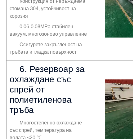
Конструкция от неръждаема
стомана 304, устойчивост на
корозия
0.06-0.08MPa стабилен
вакуум, многозоново управление
Осигурете закръгленост на
тръбата и гладка повърхност
6. Резервоар за
охлаждане със
спрей от
полиетиленова
тръба
Многостепенно охлаждане
със спрей, температура на
водата <20 ℃