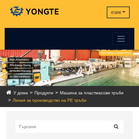
език
У дома
Продукти
Машина за пластмасови тръби
Линия за производство на PE тръби