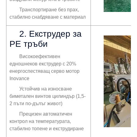
Транспортиране без прах,
стабилно снабдяване с материал
2. Екструдер за
PE тръби
Високоефективен
едношнеков екструдер с 20%
енергоспестяващ серво мотор
Inovance
Устойчив на износване
биметален винтов цилиндър (1,5-
2 пъти по-дълъг живот)
Прецизен автоматичен
контрол на температурата,
стабилно топене и екструдиране