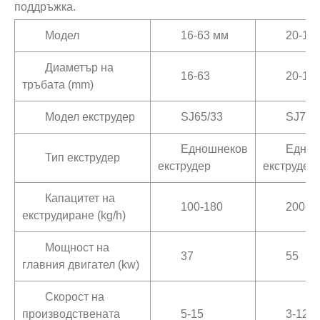
поддръжка.
Модел
16-63 мм
20-11
Диаметър на
16-63
20-11
тръбата (mm)
Модел екструдер
SJ65/33
SJ75/
Едношнеков
Еднош
Тип екструдер
екструдер
екструдер
Капацитет на
100-180
200-2
екструдиране (kg/h)
Мощност на
37
55
главния двигател (kw)
Скорост на
производствената
5-15
3-12