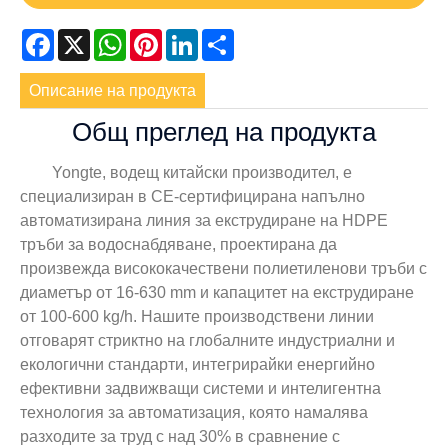
Facebook
X
WhatsApp
Pinterest
LinkedIn
Share
Описание на продукта
Общ преглед на продукта
Yongte, водещ китайски производител, е
специализиран в CE-сертифицирана напълно
автоматизирана линия за екструдиране на HDPE
тръби за водоснабдяване, проектирана да
произвежда висококачествени полиетиленови тръби с
диаметър от 16-630 mm и капацитет на екструдиране
от 100-600 kg/h. Нашите производствени линии
отговарят стриктно на глобалните индустриални и
екологични стандарти, интегрирайки енергийно
ефективни задвижващи системи и интелигентна
технология за автоматизация, която намалява
разходите за труд с над 30% в сравнение с