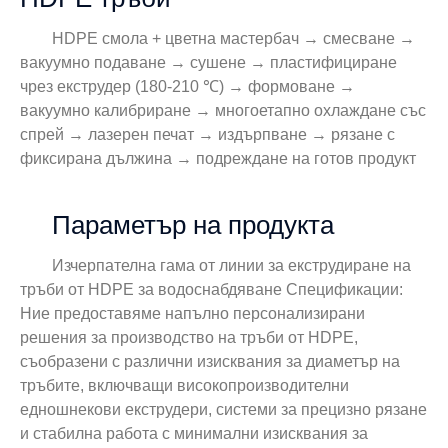
HDPE смола + цветна мастербач → смесване →
вакуумно подаване → сушене → пластифициране
чрез екструдер (180-210 ℃) → формоване →
вакуумно калибриране → многоетапно охлаждане със
спрей → лазерен печат → издърпване → рязане с
фиксирана дължина → подреждане на готов продукт
Параметър на продукта
Изчерпателна гама от линии за екструдиране на
тръби от HDPE за водоснабдяване Спецификации:
Ние предоставяме напълно персонализирани
решения за производство на тръби от HDPE,
съобразени с различни изисквания за диаметър на
тръбите, включващи високопроизводителни
едношнекови екструдери, системи за прецизно рязане
и стабилна работа с минимални изисквания за