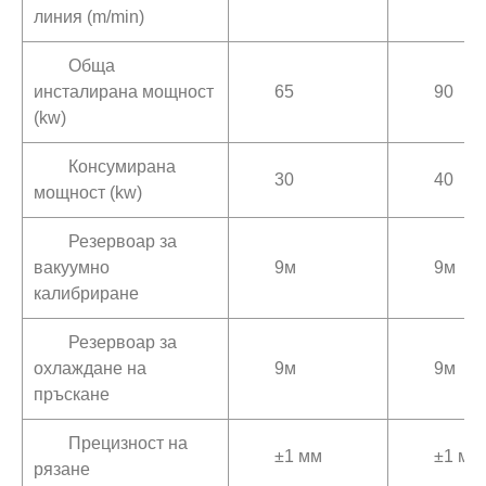
линия (m/min)
Обща
инсталирана мощност
65
90
(kw)
Консумирана
30
40
мощност (kw)
Резервоар за
вакуумно
9м
9м
калибриране
Резервоар за
охлаждане на
9м
9м
пръскане
Прецизност на
±1 мм
±1 мм
рязане