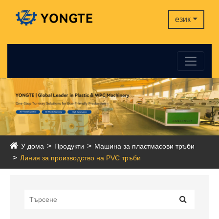
език
У дома
Продукти
Машина за пластмасови тръби
Линия за производство на PVC тръби