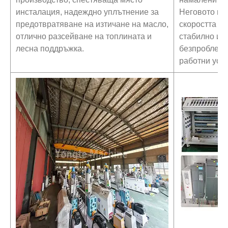
инсталация, надеждно уплътнение за
Неговото ин
предотвратяване на изтичане на масло,
скоростта и
отлично разсейване на топлината и
стабилно и 
лесна поддръжка.
безпроблемн
работни усл