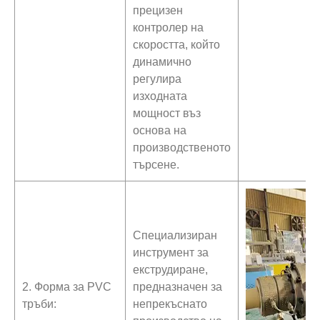
прецизен
контролер на
скоростта, който
динамично
регулира
изходната
мощност въз
основа на
производственото
търсене.
Специализиран
инструмент за
екструдиране,
2. Форма за PVC
предназначен за
тръби:
непрекъснато