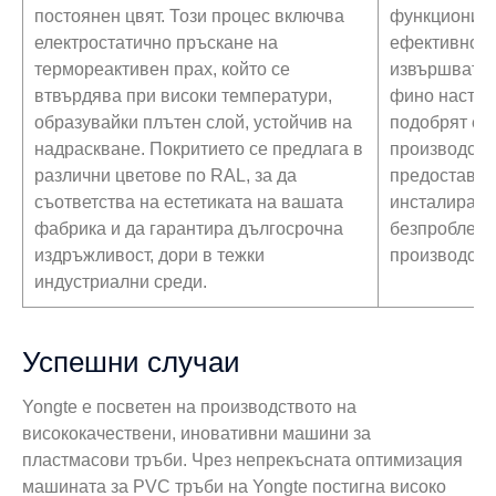
постоянен цвят. Този процес включва
функционира
електростатично пръскане на
ефективност
термореактивен прах, който се
извършват из
втвърдява при високи температури,
фино настро
образувайки плътен слой, устойчив на
подобрят еф
надраскване. Покритието се предлага в
производств
различни цветове по RAL, за да
предоставят
съответства на естетиката на вашата
инсталиране
фабрика и да гарантира дългосрочна
безпроблемн
издръжливост, дори в тежки
производств
индустриални среди.
Успешни случаи
Yongte е посветен на производството на
висококачествени, иновативни машини за
пластмасови тръби. Чрез непрекъсната оптимизация
машината за PVC тръби на Yongte постигна високо