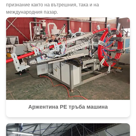
признание както на вътрешния, така и на
международния пазар.
Аржентина PE тръба машина