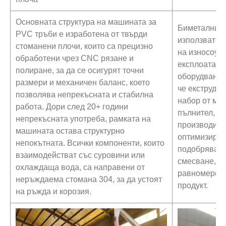
Основната структура на машината за
Биметалните
PVC тръби е изработена от твърди
използват з
стоманени плочи, които са прецизно
на износоус
обработени чрез CNC рязане и
експлоатаци
полиране, за да се осигурят точни
оборудването
размери и механичен баланс, което
че екструде
позволява непрекъсната и стабилна
набор от ма
работа. Дори след 20+ години
пълнител, б
непрекъсната употреба, рамката на
производите
машината остава структурно
оптимизиран
непокътната. Всички компоненти, които
подобрява е
взаимодействат със суровини или
смесване, ко
охлаждаща вода, са направени от
равномерен 
неръждаема стомана 304, за да устоят
продукт.
на ръжда и корозия.