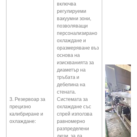
включва
регулируеми
вакуумни зони,
позволяващи
персонализирано
охлаждане и
оразмеряване въз
основа на
изискванията за
диаметър на
тръбата и
дебелина на
стената.
3. Резервоар за
Системата за
прецизно
охлаждане със
калибриране и
спрей използва
охлаждане:
равномерно
разпределени
дюзи, за да