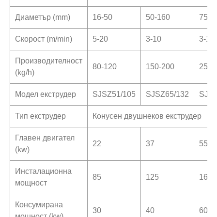
Диаметър (mm)
16-50
50-160
75-2
Скорост (m/min)
5-20
3-10
3-10
Производителност
80-120
150-200
250-
(kg/h)
Модел екструдер
SJSZ51/105
SJSZ65/132
SJSZ
Тип екструдер
Конусен двушнеков екструдер
Главен двигател
22
37
55
(kw)
Инсталационна
85
125
160
мощност
Консумирана
30
40
60
мощност (kw)