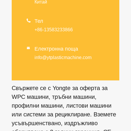
Китай

Тел
+86-13583233866
Електронна поща

info@ytplasticmachine.com
Свържете се с Yongte за оферта за
WPC машини, тръбни машини,
профилни машини, листови машини
или системи за рециклиране. Вземете
усъвършенствано, издръжливо