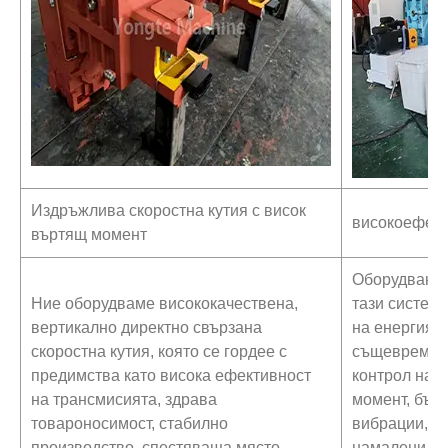
Издръжлива скоростна кутия с висок
високоефект
въртящ момент
Оборудван с
Ние оборудваме висококачествена,
тази систем
вертикално директно свързана
на енергия с
скоростна кутия, която се гордее с
същевременн
предимства като висока ефективност
контрол на 
на трансмисията, здрава
момент, бър
товароносимост, стабилно
вибрации, н
производство, спестяваща място
намалени ра