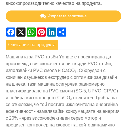
високопроизводително качество на продукта.
Изпратете запитване
Facebook
X
WhatsApp
Pinterest
LinkedIn
Share
Описание на продукта
Машината за PVC тръби Yongte е проектирана да
произвежда висококачествени твърди PVC тръби,
използвайки PVC смола и CaCO₃. Оборудван с
коничен двушнеков екструдер с оптимизиран дизайн
на шнека, тази машина осигурява равномерно
пластифициране на PVC смоли (SG-5, UPVC, CPVC)
и побира висок процент CaCO₃ пълнител. Трябва да
се отбележи, че той постига изключителна енергийна
ефективност - намалявайки консумацията на енергия
с 20% - чрез високоефективен серво мотор и
прецизен контролер на скоростта, който динамично