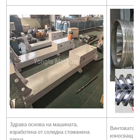
Здрава основа на машината,
Винтовата ц
изработена от солидна стоманена
износващ се
плоча