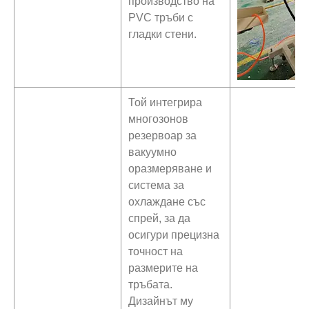
производство на
PVC тръби с
гладки стени.
Той интегрира
многозонов
резервоар за
вакуумно
оразмеряване и
система за
охлаждане със
спрей, за да
осигури прецизна
точност на
размерите на
тръбата.
Дизайнът му