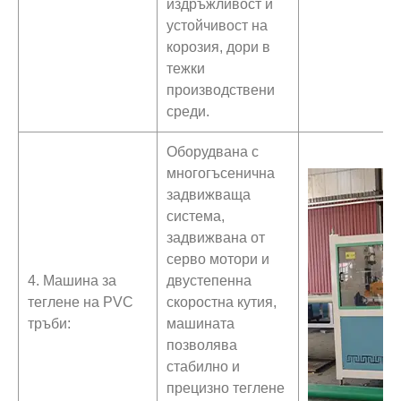
издръжливост и
устойчивост на
корозия, дори в
тежки
производствени
среди.
Оборудвана с
многогъсенична
задвижваща
система,
задвижвана от
серво мотори и
4. Машина за
двустепенна
теглене на PVC
скоростна кутия,
тръби:
машината
позволява
стабилно и
прецизно теглене