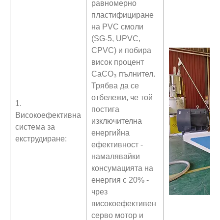
равномерно
пластифициране
на PVC смоли
(SG-5, UPVC,
CPVC) и побира
висок процент
CaCO₃ пълнител.
Трябва да се
отбележи, че той
1.
постига
Високоефективна
изключителна
система за
енергийна
екструдиране:
ефективност -
намалявайки
консумацията на
енергия с 20% -
чрез
високоефективен
серво мотор и