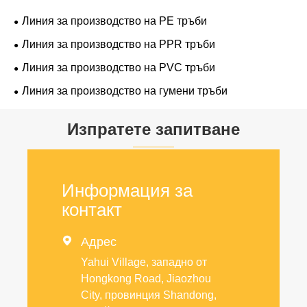
Линия за производство на PE тръби
Линия за производство на PPR тръби
Линия за производство на PVC тръби
Линия за производство на гумени тръби
Изпратете запитване
Информация за
контакт

Адрес
Yahui Village, западно от
Hongkong Road, Jiaozhou
City, провинция Shandong,