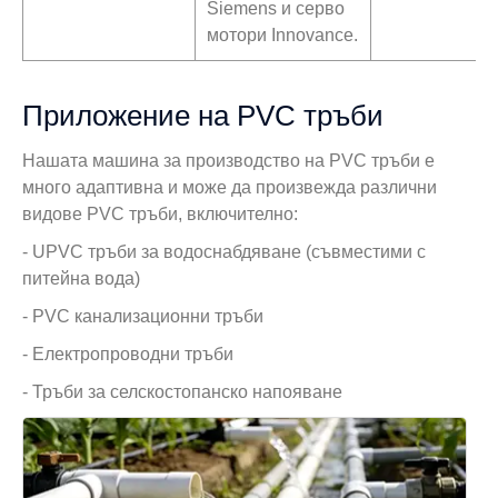
Siemens и серво
мотори Innovance.
Приложение на PVC тръби
Нашата машина за производство на PVC тръби е
много адаптивна и може да произвежда различни
видове PVC тръби, включително:
- UPVC тръби за водоснабдяване (съвместими с
питейна вода)
- PVC канализационни тръби
- Електропроводни тръби
- Тръби за селскостопанско напояване