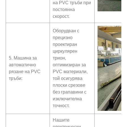
на PVC тръби при
постоянна
скорост.
Оборудван с
прецизно
проектиран
циркулярен
5. Машина за
трион,
автоматично
оптимизиран за
рязане на PVC
PVC материали,
тръби:
той осигурява
плоски срезове
без грапавини с
изключителна
точност.
Нашите
електрически