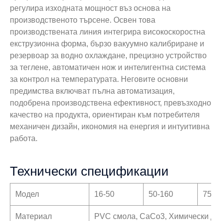
регулира изходната мощност въз основа на
производственото търсене. Освен това
производствената линия интегрира високоскоростна
екструзионна форма, бързо вакуумно калибриране и
резервоар за водно охлаждане, прецизно устройство
за теглене, автоматичен нож и интелигентна система
за контрол на температурата. Неговите основни
предимства включват пълна автоматизация,
подобрена производствена ефективност, превъзходно
качество на продукта, ориентиран към потребителя
механичен дизайн, икономия на енергия и интуитивна
работа.
Технически спецификации
Модел
16-50
50-160
75-2
Материал
PVC смола, CaCo3, Химически до