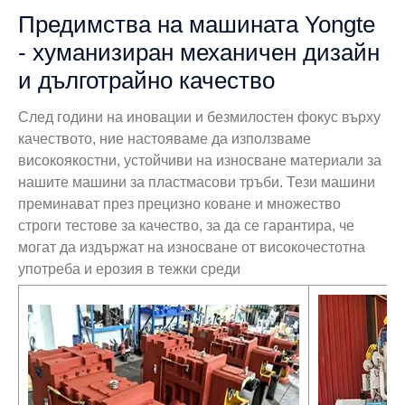
Предимства на машината Yongte
- хуманизиран механичен дизайн
и дълготрайно качество
След години на иновации и безмилостен фокус върху
качеството, ние настояваме да използваме
високоякостни, устойчиви на износване материали за
нашите машини за пластмасови тръби. Тези машини
преминават през прецизно коване и множество
строги тестове за качество, за да се гарантира, че
могат да издържат на износване от високочестотна
употреба и ерозия в тежки среди