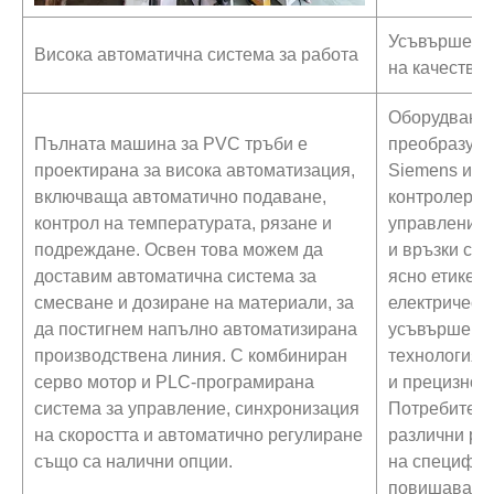
Усъвършенст
Висока автоматична система за работа
на качествот
Оборудвани 
Пълната машина за PVC тръби е
преобразува
проектирана за висока автоматизация,
Siemens или
включваща автоматично подаване,
контролери 
контрол на температурата, рязане и
управление 
подреждане. Освен това можем да
и връзки са 
доставим автоматична система за
ясно етикети
смесване и дозиране на материали, за
електрическ
да постигнем напълно автоматизирана
усъвършенст
производствена линия. С комбиниран
технология,
серво мотор и PLC-програмирана
и прецизно 
система за управление, синхронизация
Потребители
на скоростта и автоматично регулиране
различни ре
също са налични опции.
на специфич
повишава еф