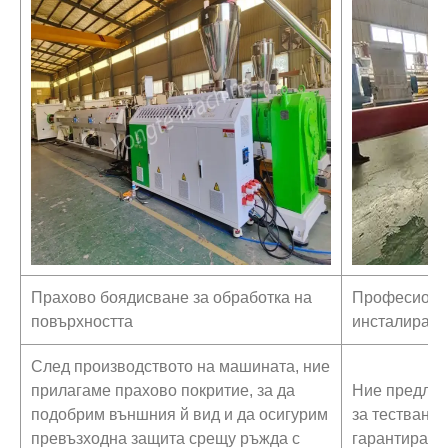
Прахово боядисване за обработка на
Професионал
повърхността
инсталиране
След производството на машината, ние
прилагаме прахово покритие, за да
Ние предлаг
подобрим външния й вид и да осигурим
за тестване 
превъзходна защита срещу ръжда с
гарантираме