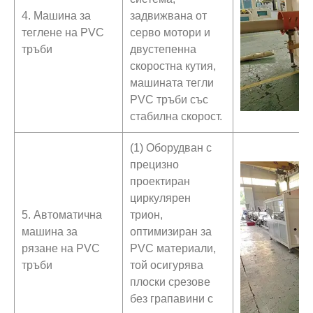
4. Машина за
задвижвана от
теглене на PVC
серво мотори и
тръби
двустепенна
скоростна кутия,
машината тегли
PVC тръби със
стабилна скорост.
(1) Оборудван с
прецизно
проектиран
циркулярен
5. Автоматична
трион,
машина за
оптимизиран за
рязане на PVC
PVC материали,
тръби
той осигурява
плоски срезове
без грапавини с