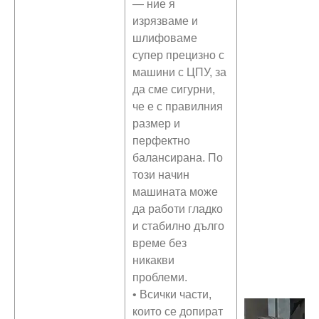
— ние я
изрязваме и
шлифоваме
супер прецизно с
машини с ЦПУ, за
да сме сигурни,
че е с правилния
размер и
перфектно
балансирана. По
този начин
машината може
да работи гладко
и стабилно дълго
време без
никакви
проблеми.
• Всички части,
които се допират