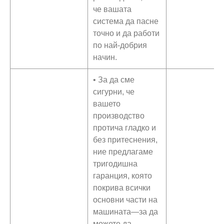
че вашата
система да пасне
точно и да работи
по най-добрия
начин.
• За да сме
сигурни, че
вашето
производство
протича гладко и
без притеснения,
ние предлагаме
тригодишна
гаранция, която
покрива всички
основни части на
машината—за да
можете да