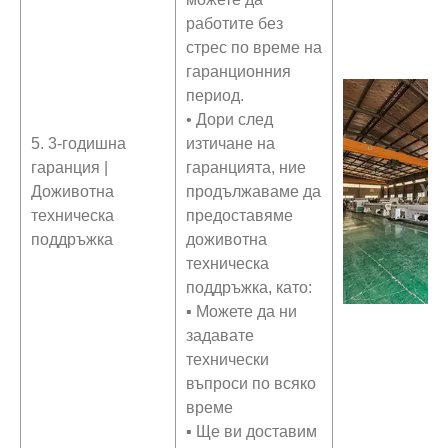
работите без
стрес по време на
гаранционния
период.
• Дори след
5. 3-годишна
изтичане на
гаранция |
гаранцията, ние
Доживотна
продължаваме да
техническа
предоставяме
поддръжка
доживотна
техническа
поддръжка, като:
▪ Можете да ни
задавате
технически
въпроси по всяко
време
▪ Ще ви доставим