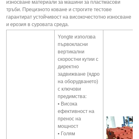
износване материали за машини за пластмасови
тръби. Прецизното коване и строгите тестове
гарантират устойчивост на високочестотно износване
и ерозия в суровата среда.
Yongte използва
първокласни
вертикални
скоростни кутии с
директно
задвижване (ядро
на оборудването)
с ключови
предимства:
▪ Висока
ефективност на
пренос на
мощност
▪ Голям