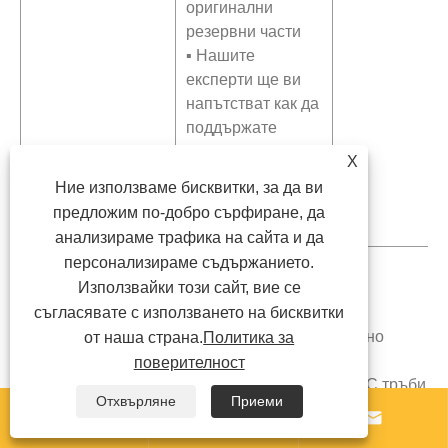
оригинални
резервни части
▪ Нашите
експерти ще ви
напътстват как да
поддържате
машината — ние
X
ще останем с вас,
Ние използваме бисквитки, за да ви
докато бизнесът
предложим по-добро сърфиране, да
ви расте.
анализираме трафика на сайта и да
персонализираме съдържанието.
Използвайки този сайт, вие се
Успешни случаи
съгласявате с използването на бисквитки
Специализирайки се в първокласно, авангардно
от наша страна.
Политика за
оборудване за пластмасови тръби, Yongte е
поверителност
проектирала машина за производство на UPVC тръби
Отхвърляне
Приеми
с диаметър 50-160 mm, която спечели широко



признание на световния и вътрешния пазар чрез