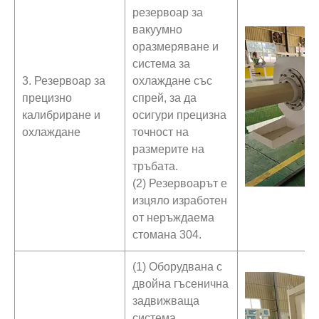
резервоар за
вакуумно
оразмеряване и
система за
3. Резервоар за
охлаждане със
прецизно
спрей, за да
калибриране и
осигури прецизна
охлаждане
точност на
размерите на
тръбата.
(2) Резервоарът е
изцяло изработен
от неръждаема
стомана 304.
(1) Оборудвана с
двойна гъсенична
задвижваща
система,