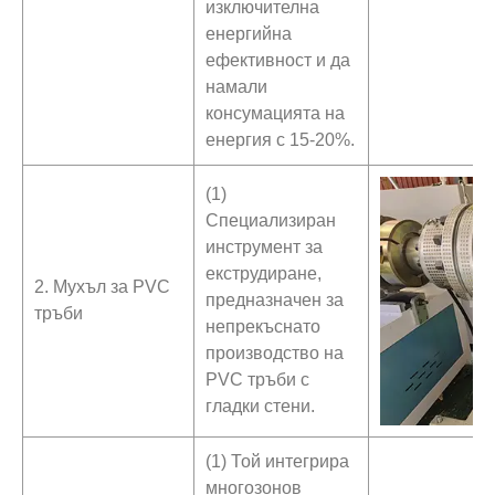
изключителна
енергийна
ефективност и да
намали
консумацията на
енергия с 15-20%.
(1)
Специализиран
инструмент за
екструдиране,
2. Мухъл за PVC
предназначен за
тръби
непрекъснато
производство на
PVC тръби с
гладки стени.
(1) Той интегрира
многозонов