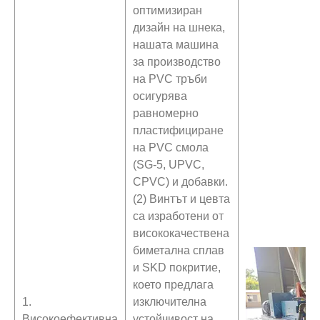
оптимизиран
дизайн на шнека,
нашата машина
за производство
на PVC тръби
осигурява
равномерно
пластифициране
на PVC смола
(SG-5, UPVC,
CPVC) и добавки.
(2) Винтът и цевта
са изработени от
висококачествена
биметална сплав
и SKD покритие,
което предлага
1.
изключителна
Високоефективна
устойчивост на