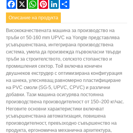
Facebook
X
WhatsApp
Pinterest
LinkedIn
Share
Описание на продукта
Висококачествената машина за производство на
тръби от 50-160 mm UPVC на Yongte представлява
усъвършенствана, интегрирана производствена
система, умела да произвежда първокласни твърди
тръби за строителството, селското стопанство и
промишления сектор. Той включва коничен
двушнеков екструдер с оптимизирана конфигурация
на шнека, улесняващ равномерно пластифициране
на PVC смоли (SG-5, UPVC, CPVC) и различни
добавки. Тази машина осигурява постоянна
производствена производителност от 150–200 кг/час.
Неговите основни характеристики включват
усъвършенствана автоматизация, повишена
производителност, превъзходно съвършенство на
продукта, ергономична механична архитектура,