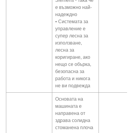
Siemens - така че
е възможно най-
надеждно
• Системата за
управление е
супер лесна за
използване,
лесна за
коригиране, ако
нещо се обърка,
безопасна за
работа и никога
не ви подвежда
Основата на
машината е
направена от
здрава солидна
стоманена плоча