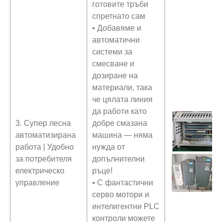
готовите тръби
спретнато сам
• Добавяме и
автоматични
системи за
смесване и
дозиране на
материали, така
че цялата линия
да работи като
3. Супер лесна
добре смазана
автоматизирана
машина — няма
работа | Удобно
нужда от
за потребителя
допълнителни
електрическо
ръце!
управление
• С фантастични
серво мотори и
интелигентни PLC
контроли можете