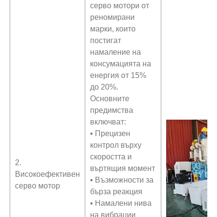
серво мотори от
реномирани
марки, които
постигат
намаление на
консумацията на
енергия от 15%
до 20%.
Основните
предимства
включват:
▪ Прецизен
контрол върху
скоростта и
2.
въртящия момент
Високоефективен
▪ Възможности за
серво мотор
бърза реакция
▪ Намалени нива
на вибрации