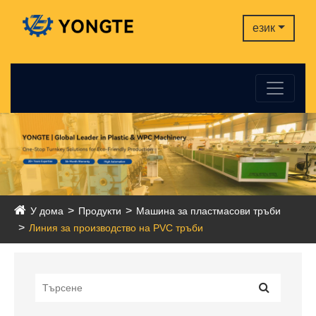
език
У дома
Продукти
Машина за пластмасови тръби
Линия за производство на PVC тръби