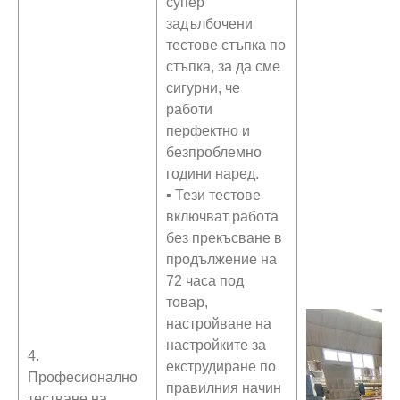
супер
задълбочени
тестове стъпка по
стъпка, за да сме
сигурни, че
работи
перфектно и
безпроблемно
години наред.
▪ Тези тестове
включват работа
без прекъсване в
продължение на
72 часа под
товар,
настройване на
настройките за
4.
екструдиране по
Професионално
правилния начин
тестване на