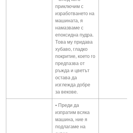
приключим с
изработването на
машината, я
намазваме с
епоксидна пудра.
Това му придава
хубаво, гладко
покритие, което го
предпазва от
ръжда и цветът
остава да
изглежда добре
за векове.
• Преди да
изпратим всяка
машина, ние я
подлагаме на