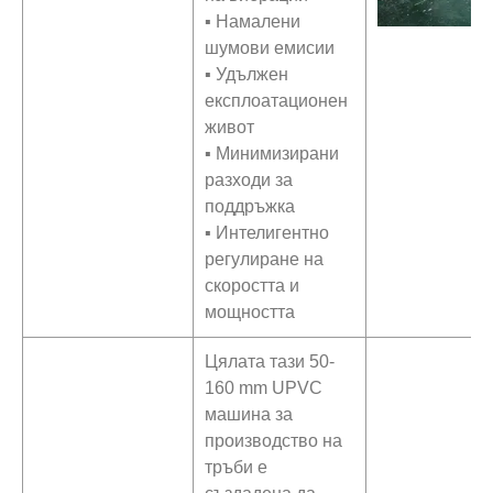
▪ Намалени
шумови емисии
▪ Удължен
експлоатационен
живот
▪ Минимизирани
разходи за
поддръжка
▪ Интелигентно
регулиране на
скоростта и
мощността
Цялата тази 50-
160 mm UPVC
машина за
производство на
тръби е