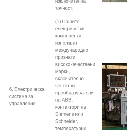
изключителна
точност.
(1) Нашите
електрически
компоненти
използват
международно
признати
висококачествени
марки,
включително
честотни
6. Електрическа
преобразуватели
система за
на ABB,
управление
контактори на
Siemens или
Schneider,
температурни