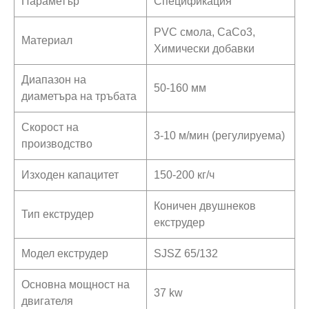
Параметър
Спецификация
PVC смола, CaCo3,
Материал
Химически добавки
Диапазон на
50-160 мм
диаметъра на тръбата
Скорост на
3-10 м/мин (регулируема)
производство
Изходен капацитет
150-200 кг/ч
Коничен двушнеков
Тип екструдер
екструдер
Модел екструдер
SJSZ 65/132
Основна мощност на
37 kw
двигателя