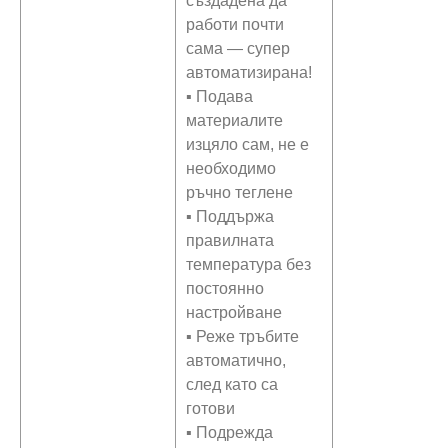
създадена да
работи почти
сама — супер
автоматизирана!
▪ Подава
материалите
изцяло сам, не е
необходимо
ръчно теглене
▪ Поддържа
правилната
температура без
постоянно
настройване
▪ Реже тръбите
автоматично,
след като са
готови
▪ Подрежда