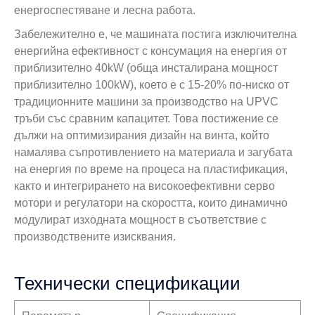
енергоспестяване и лесна работа.
Забележително е, че машината постига изключителна
енергийна ефективност с консумация на енергия от
приблизително 40kW (обща инсталирана мощност
приблизително 100kW), което е с 15-20% по-ниско от
традиционните машини за производство на UPVC
тръби със сравним капацитет. Това постижение се
дължи на оптимизирания дизайн на винта, който
намалява съпротивлението на материала и загубата
на енергия по време на процеса на пластификация,
както и интегрирането на високоефективни серво
мотори и регулатори на скоростта, които динамично
модулират изходната мощност в съответствие с
производствените изисквания.
Технически спецификации