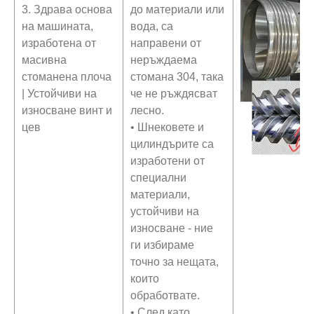
3. Здрава основа
до материали или
на машината,
вода, са
изработена от
направени от
масивна
неръждаема
стоманена плоча
стомана 304, така
| Устойчиви на
че не ръждясват
износване винт и
лесно.
цев
• Шнековете и
цилиндърите са
изработени от
специални
материали,
устойчиви на
износване - ние
ги избираме
точно за нещата,
които
обработвате.
• След като