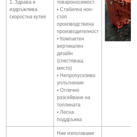
1. Здрава и
товароносимост
издръжлива
▪ Стабилна нон-
скоростна кутия
стоп
производствена
производителност
▪ Компактен
вертикален
дизайн
(спестяващ
място)
▪ Непропускливо
уплътнение
▪ Отлично
разсейване на
топлината
▪ Лесна
поддръжка
Ние използваме