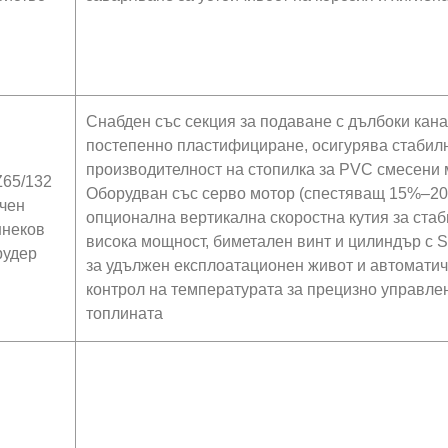
Снабден със секция за подаване с дълбоки кана
постепенно пластифициране, осигурява стабил
производителност на стопилка за PVC смесени 
65/132
Оборудван със серво мотор (спестяващ 15%–20
чен
опционална вертикална скоростна кутия за стаб
неков
висока мощност, биметален винт и цилиндър с 
рудер
за удължен експлоатационен живот и автоматич
контрол на температурата за прецизно управле
топлината