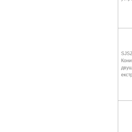
SJSZ
Кони
двуш
екст