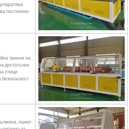
дотвратява
ява постоянно
айно триене на
ва достатъчен
на птици
а безопасност
дължина, панел
 система за