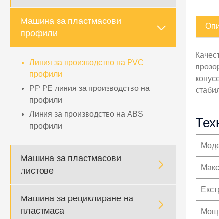
Машина за пластмасови
Опи

профили
Качес
Линия за производство на PVC
прозо
профили
конус
PP PE линия за производство на
стаби
профили
Линия за производство на ABS
Тех
профили
Мод
Машина за пластмасови

Макс
листове
Екст
Машина за рециклиране на

пластмаса
Мощн