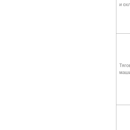
и ох
Тяго
маш