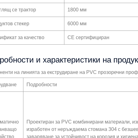
глящ се трактор
1800 мм
уктов стекер
6000 мм
ификат за качество
CE сертифициран
робности и характеристики на продук
ненти на линията за екструдиране на PVC прозоречни про
удване
Подробности
матично
Проектиран за PVC комбинирани материали, из
анващо
изработен от неръждаема стомана 304 с безше
ойство
заваряване за устойчивост на корозия и хигиен