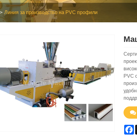
Линия за производство на PVC профили
Ма
Серти
проек
висок
PVC с
произ
удобн
поддр
F