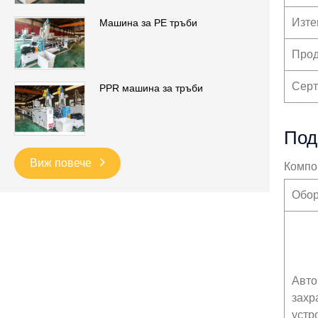
Изте
Машина за PE тръби
Прод
Серт
PPR машина за тръби
Под
Виж повече
Компо
Обор
Авто
захр
устр