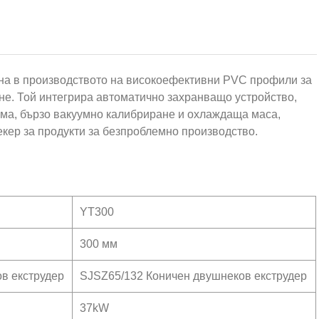
на в производството на високоефективни PVC профили за
не. Той интегрира автоматично захранващо устройство,
рма, бързо вакуумно калибриране и охлаждаща маса,
екер за продукти за безпроблемно производство.
YT300
300 мм
в екструдер
SJSZ65/132 Коничен двушнеков екструдер
37kW