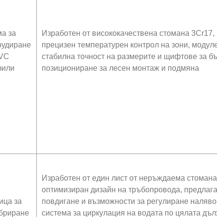
а за
Изработен от висококачествена стомана 3Cr17, 
рудиране
прецизен температурен контрол на зони, модуле
PVC
стабилна точност на размерите и щифтове за б
фили
позициониране за лесен монтаж и подмяна
Изработен от един лист от неръждаема стомана
оптимизиран дизайн на тръбопровода, предлага
ица за
повдигане и възможности за регулиране наляво
бриране
система за циркулация на водата по цялата дъл