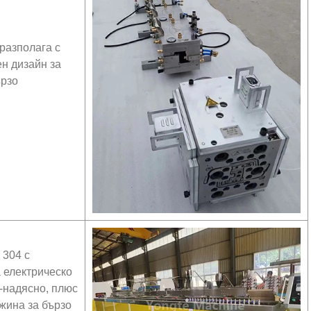
разполага с
н дизайн за
ързо
 304 с
 електрическо
-надясно, плюс
жина за бързо