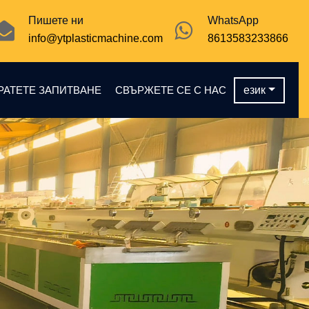
Пишете ни
WhatsApp
info@ytplasticmachine.com
8613583233866
РАТЕТЕ ЗАПИТВАНЕ
СВЪРЖЕТЕ СЕ С НАС
език