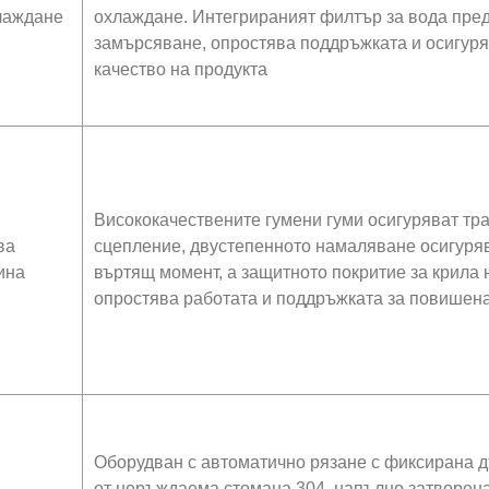
лаждане
охлаждане. Интегрираният филтър за вода пре
замърсяване, опростява поддръжката и осигур
качество на продукта
Висококачествените гумени гуми осигуряват тр
ва
сцепление, двустепенното намаляване осигуря
ина
въртящ момент, а защитното покритие за крила 
опростява работата и поддръжката за повишен
Оборудван с автоматично рязане с фиксирана 
от неръждаема стомана 304, напълно затворена