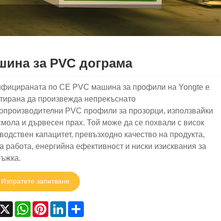
шина за PVC дограма
фицираната по CE PVC машина за профили на Yongte е
тирана да произвежда непрекъснато
опроизводителни PVC профили за прозорци, използвайки
мола и дървесен прах. Той може да се похвали с висок
водствен капацитет, превъзходно качество на продукта,
а работа, енергийна ефективност и ниски изисквания за
ъжка.
Изпратете запитване
acebook
X
WhatsApp
Pinterest
LinkedIn
Share