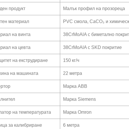
ден продукт
Малък профил на прозореца
тен материал
PVC смола, CaCO₃ и химическ
риал на винта
38CrMoAlA с биметално покри
риал на цевта
38CrMoAlA с SKD покритие
цитет на екструдиране
150 кг/ч
ина на машината
22 метра
ртор
Марка ABB
лнител
Марка Siemens
латор на температурата
Марка Omron
ица за калибриране
6 метра