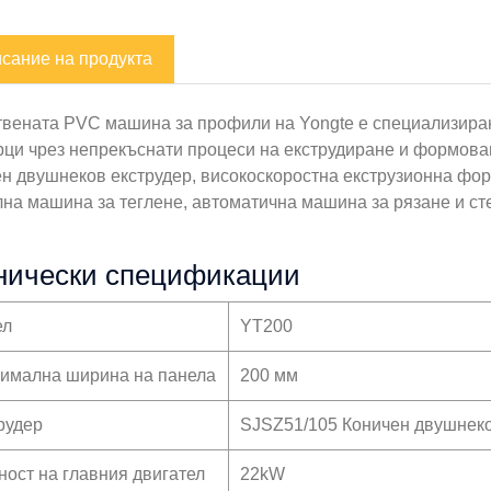
сание на продукта
твената PVC машина за профили на Yongte е специализира
рци чрез непрекъснати процеси на екструдиране и формова
ен двушнеков екструдер, високоскоростна екструзионна фо
лна машина за теглене, автоматична машина за рязане и ст
нически спецификации
ел
YT200
имална ширина на панела
200 мм
рудер
SJSZ51/105 Коничен двушнеко
ост на главния двигател
22kW