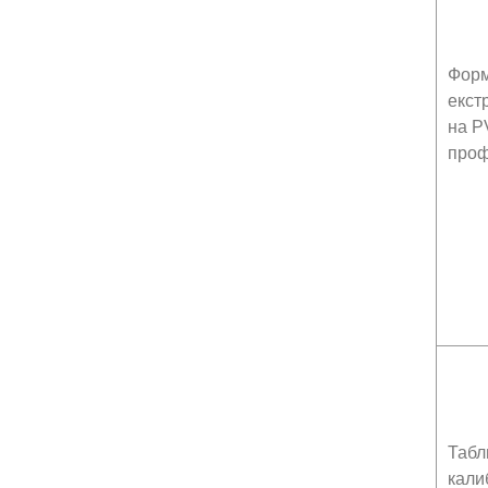
Форм
екст
на 
про
Табл
кали