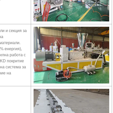
ли и секция за
на
материали.
% енергия),
илна работа с
SKD покритие
на система за
ние на