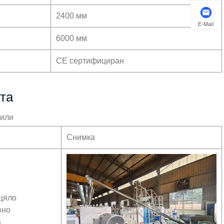
2400 мм
E-Mail
6000 мм
CE сертифициран
та
фили
Снимка
цяло
вно
а