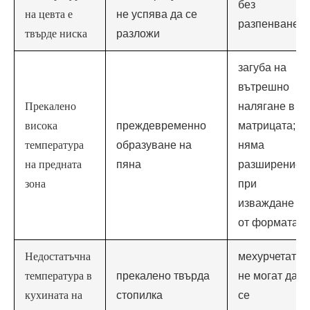
без
на цевта е
не успява да се
разпенване
твърде ниска
разложи
загуба на
вътрешно
Прекалено
налягане в
висока
преждевременно
матрицата;
температура
образуване на
няма
на предната
пяна
разширение
зона
при
изваждане
от формата
Недостатъчна
мехурчетата
температура в
прекалено твърда
не могат да
кухината на
стопилка
се