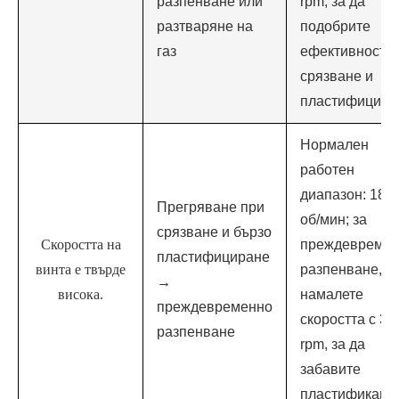
разпенване или
rpm, за да
разтваряне на
подобрите
газ
ефективността
срязване и
пластифицира
Нормален
работен
диапазон: 18-
Прегряване при
об/мин; за
срязване и бързо
Скоростта на
преждевреме
пластифициране
винта е твърде
разпенване,
→
висока.
намалете
преждевременно
скоростта с 3-
разпенване
rpm, за да
забавите
пластификация