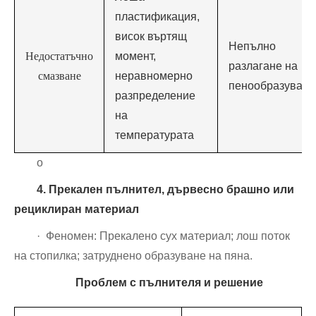
пластификация,
висок въртящ
Непълно
Недостатъчно
момент,
разлагане на
смазване
неравномерно
пенообразувате
разпределение
на
температурата
о
4. Прекален пълнител, дървесно брашно или
рециклиран материал
· Феномен: Прекалено сух материал; лош поток
на стопилка; затруднено образуване на пяна.
Проблем с пълнителя и решение