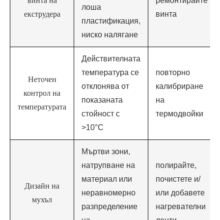
винта на
ремонтирайте
лоша
екструдера
винта
пластификация,
ниско налягане
Действителната
температура се
повторно
Неточен
отклонява от
калибриране
контрол на
показаната
на
температурата
стойност с
термодвойки
>10°C
Мъртви зони,
натрупване на
полирайте,
материал или
почистете и/
Дизайн на
неравномерно
или добавете
мухъл
разпределение
нагревателни