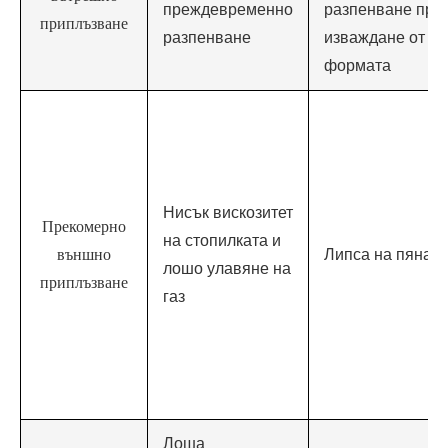
преждевременно
разпенване при
приплъзване
разпенване
изваждане от
формата
Нисък вискозитет
Прекомерно
на стопилката и
външно
Липса на пяна
лошо улавяне на
приплъзване
газ
Лоша