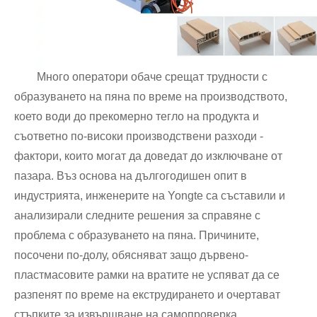
Много оператори обаче срещат трудности с
образуването на пяна по време на производството,
което води до прекомерно тегло на продукта и
съответно по-високи производствени разходи -
фактори, които могат да доведат до изключване от
пазара. Въз основа на дългогодишен опит в
индустрията, инженерите на Yongte са съставили и
анализирали следните решения за справяне с
проблема с образуването на пяна. Причините,
посочени по-долу, обясняват защо дървено-
пластмасовите рамки на вратите не успяват да се
разпенят по време на екструдирането и очертават
стъпките за извършване на самопроверка.