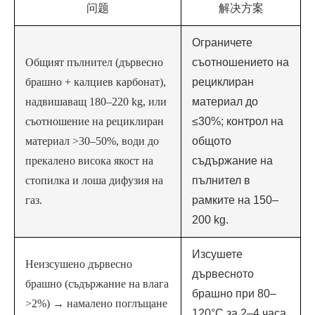
问题
解决方案
Ограничете
Общият пълнител (дървесно
съотношението на
брашно + калциев карбонат),
рециклиран
надвишаващ 180–220 kg, или
материал до
съотношение на рециклиран
≤30%; контрол на
материал >30–50%, води до
общото
прекалено висока якост на
съдържание на
стопилка и лоша дифузия на
пълнител в
газ.
рамките на 150–
200 kg.
Изсушете
Неизсушено дървесно
дървесното
брашно (съдържание на влага
брашно при 80–
>2%) → намалено поглъщане
120°C за 2–4 часа,