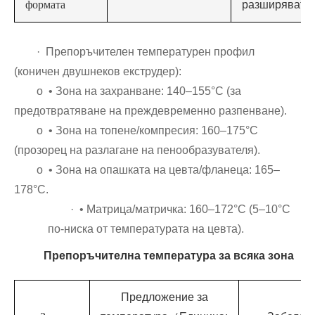
формата
разширяват
· Препоръчителен температурен профил
(коничен двушнеков екструдер):
o • Зона на захранване: 140–155°C (за
предотвратяване на преждевременно разпенване).
o • Зона на топене/компресия: 160–175°C
(прозорец на разлагане на пенообразувателя).
o • Зона на опашката на цевта/фланеца: 165–
178°C.
· • Матрица/матричка: 160–172°C (5–10°C
по-ниска от температурата на цевта).
Препоръчителна температура за всяка зона
Предложение за