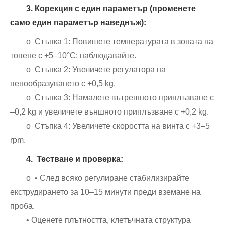
3. Корекция с един параметър (променете
само един параметър наведнъж):
o Стъпка 1: Повишете температурата в зоната на
топене с +5–10°C; наблюдавайте.
o Стъпка 2: Увеличете регулатора на
пенообразуването с +0,5 kg.
o Стъпка 3: Намалете вътрешното приплъзване с
–0,2 kg и увеличете външното приплъзване с +0,2 kg.
o Стъпка 4: Увеличете скоростта на винта с +3–5
rpm.
4. Тестване и проверка:
o • След всяко регулиране стабилизирайте
екструдирането за 10–15 минути преди вземане на
проба.
• Оценете плътността, клетъчната структура