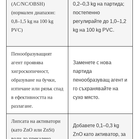
(AC/NC/OBSH)
0,2–0,3 kg на партида;
(нормален диапазон:
постепенно
0,8–1,5 kg на 100 kg
регулирайте до 1,0–1,2
PVC)
kg на 100 kg PVC.
Пенообразуващият
агент проявява
Заменете с нова
хигроскопичност,
партида
образуване на бучки,
пенообразуващ агент и
изтичане или рязък спад
го съхранявайте на
в ефективността на
сухо място.
разлагане.
Липсата на активатори
Добавете 0,1–0,3 kg
(като ZnO ​​или ZnSt)
ZnO като активатор, за
води до прекалено