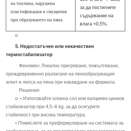
на топлина, нарушена
за да постигнете
пластификация и смущения
съдържание на
при образуването на пяна.
влага <0,5%.
о
5. Недостатъчен или некачествен
термостабилизатор
· Феномен: Локално прегряване, пожълтяване,
преждевременно разлагане на пенообразуващия
агент и липса на пяна при изваждане на формата.
· Решения:
o • Използвайте оловна сол или калциево-цинков
стабилизатор при 4,5–6 kg, за да осигурите
стабилност при висока температура.
• Помислете за преформулиране на системата за