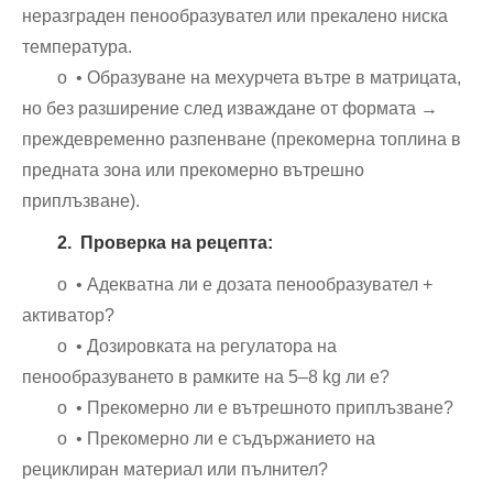
неразграден пенообразувател или прекалено ниска
температура.
o • Образуване на мехурчета вътре в матрицата,
но без разширение след изваждане от формата →
преждевременно разпенване (прекомерна топлина в
предната зона или прекомерно вътрешно
приплъзване).
2. Проверка на рецепта:
o • Адекватна ли е дозата пенообразувател +
активатор?
o • Дозировката на регулатора на
пенообразуването в рамките на 5–8 kg ли е?
o • Прекомерно ли е вътрешното приплъзване?
o • Прекомерно ли е съдържанието на
рециклиран материал или пълнител?