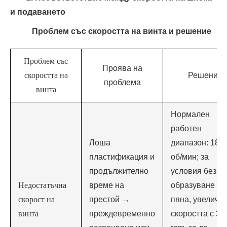
и подаването
Проблем със скоростта на винта и решение
Проблем със
Проява на
скоростта на
Решение
проблема
винта
Нормален
работен
Лоша
диапазон: 18-
пластификация и
об/мин; за
продължително
условия без
Недостатъчна
време на
образуване на
скорост на
престой →
пяна, увеличе
винта
преждевременно
скоростта с 3-