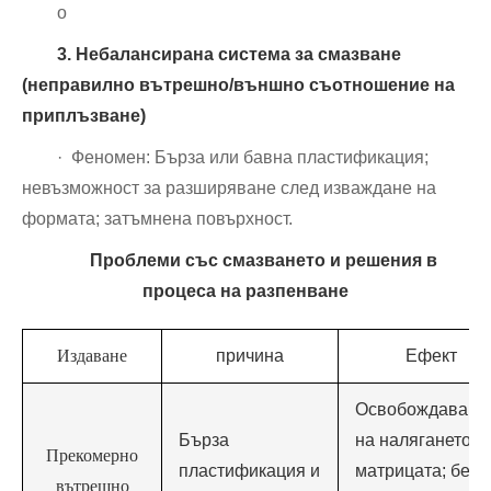
о
3. Небалансирана система за смазване
(неправилно вътрешно/външно съотношение на
приплъзване)
· Феномен: Бърза или бавна пластификация;
невъзможност за разширяване след изваждане на
формата; затъмнена повърхност.
Проблеми със смазването и решения в
процеса на разпенване
Издаване
причина
Ефект
Освобождаване
Бърза
на налягането п
Прекомерно
пластификация и
матрицата; без
вътрешно