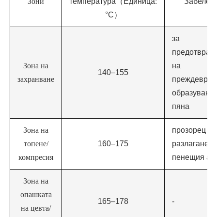
Зони
температура（Единица:
Забележ
°C）
за
предотврат
Зона на
на
140–155
захранване
преждеврем
образуване 
пяна
Зона на
прозорец за
топене/
160–175
разлагане н
компресия
пенещия аг
Зона на
опашката
165–178
-
на цевта/