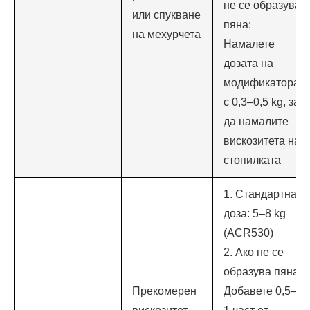
не се образува
или спукване
пяна:
на мехурчета
Намалете
дозата на
модификатора
с 0,3–0,5 kg, за
да намалите
вискозитета на
стопилката
1. Стандартна
доза: 5–8 kg
(ACR530)
2. Ако не се
образува пяна:
Прекомерен
Добавете 0,5–