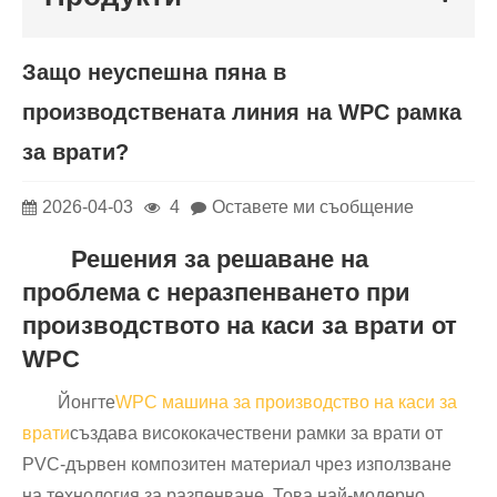
Защо неуспешна пяна в
производствената линия на WPC рамка
за врати?
2026-04-03
4
Оставете ми съобщение
Решения за решаване на
проблема с неразпенването при
производството на каси за врати от
WPC
Йонгте
WPC машина за производство на каси за
врати
създава висококачествени рамки за врати от
PVC-дървен композитен материал чрез използване
на технология за разпенване. Това най-модерно