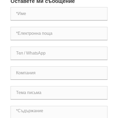
енергия: Yongte преминава одобрението за
Оставете ми съобщение
изпълнение на място на европейския клиент