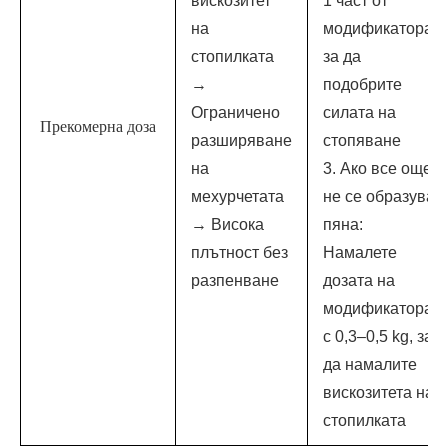
вискозитет
1 част от
на
модификатора,
стопилката
за да
→
подобрите
Ограничено
силата на
Прекомерна доза
разширяване
стопяване
на
3. Ако все още
мехурчетата
не се образува
→ Висока
пяна:
плътност без
Намалете
разпенване
дозата на
модификатора
с 0,3–0,5 kg, за
да намалите
вискозитета на
стопилката