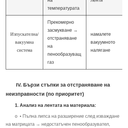
на
ленти
температурата
Прекомерно
засмукване →
Изпускателна/
намалете
отстраняване
вакуумна
вакуумното
на
система
налягане
пенообразуващ
газ
IV. Бързи стъпки за отстраняване на
неизправности (по приоритет)
1. Анализ на лентата на материала:
o • Пълна липса на разширение след изваждане
на матрицата → недостатъчен пенообразувател,