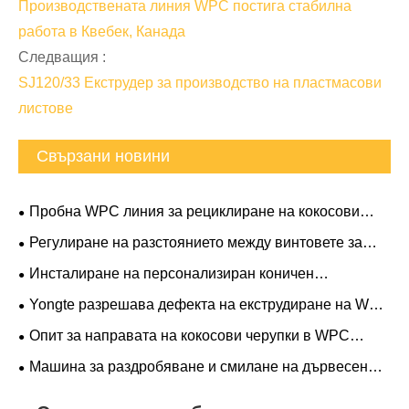
Производствената линия WPC постига стабилна
работа в Квебек, Канада
Следващия :
SJ120/33 Екструдер за производство на пластмасови
листове
Свързани новини
Пробна WPC линия за рециклиране на кокосови
черупки за клиент от Виетнам
Регулиране на разстоянието между винтовете за
SJSZ65/132 WPC рамка на врата с конусен
Инсталиране на персонализиран коничен
двушнеков екструдер
двушнеков екструдер 92/188
Yongte разрешава дефекта на екструдиране на WPC
декинг за канадски клиент за една нощ
Опит за направата на кокосови черупки в WPC
декинг
Машина за раздробяване и смилане на дървесен
прах с висока производителност и спестяване на