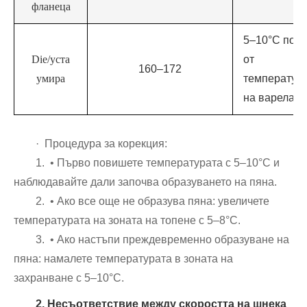
фланеца
5–10°C по-н
Die/уста
от
160–172
умира
температур
на варела
· Процедура за корекция:
1. • Първо повишете температурата с 5–10°C и
наблюдавайте дали започва образуването на пяна.
2. • Ако все още не образува пяна: увеличете
температурата на зоната на топене с 5–8°C.
3. • Ако настъпи преждевременно образуване на
пяна: намалете температурата в зоната на
захранване с 5–10°C.
2. Несъответствие между скоростта на шнека