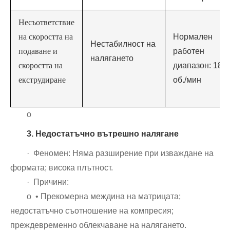
Несъответствие
на скоростта на
Нормален
Нестабилност на
подаване и
работен
налягането
скоростта на
диапазон: 18-
екструдиране
об./мин
о
3. Недостатъчно вътрешно налягане
· Феномен: Няма разширение при изваждане на
формата; висока плътност.
· Причини:
o • Прекомерна междина на матрицата;
недостатъчно съотношение на компресия;
преждевременно облекчаване на налягането.