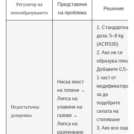
Регулатор на
Представяне
Решение
пенообразуването
на проблема
1. Стандартна
доза: 5–8 kg
(ACR530)
2. Ако не се
образува пяна:
Добавете 0,5–
1 част от
Ниска якост
модификатора,
на топене →
за да
Липса на
подобрите
Недостатъчна
улавяне на
силата на
дозировка
газове →
стопяване
Липса на
3. Ако все още
разпенване