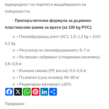
(еднородност на порите) и мащабирането на
повърхността.
· Препоръчителна формула за дървено-
пластмасови рамки за врати (за 100 kg PVC):
o • Пенообразуващ агент (AC): 1,0–1,2 kg + ZnO:
0,2 kg
o • Регулатор на пенообразуването: 6–7 кг
o • Вътрешен лубрикант (стеаринова киселина):
0,6–0,8 кг
o • Външна смазка (PE восък): 0,4–0,6 кг
o • Пълнител (суха основа): 60–80 кг
o • Рециклиран материал: ≤30%
Facebook
X
WhatsApp
Pinterest
LinkedIn
Share
Предишен :