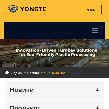
език
У дома
Новини
Фирмени новини
Новини
Продукти