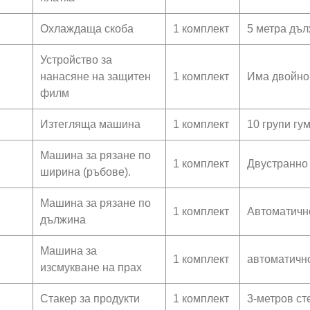
Охлаждаща скоба
1 комплект
5 метра дъ
Устройство за
нанасяне на защитен
1 комплект
Има двойно
филм
Изтегляща машина
1 комплект
10 групи гу
Машина за рязане по
1 комплект
Двустранно
ширина (ръбове).
Машина за рязане по
1 комплект
Автоматично
дължина
Машина за
1 комплект
автоматично
изсмукване на прах
Стакер за продукти
1 комплект
3-метров ст