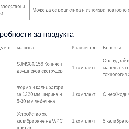
зводствени
Може да се рециклира и използва повторно 
би
робности за продукта
мети
машина
Количество
Бележки
Оборудвайт
SJMS80/156 Коничен
1 комплект
машина за 
двушнеков екструдер
технология 
Форма и калибратори
за 1220 мм ширина и
1 комплект
С необходим
5-30 мм дебелина
Устройство за
калибриране на WPC
1 комплект
5 калибрат
платка