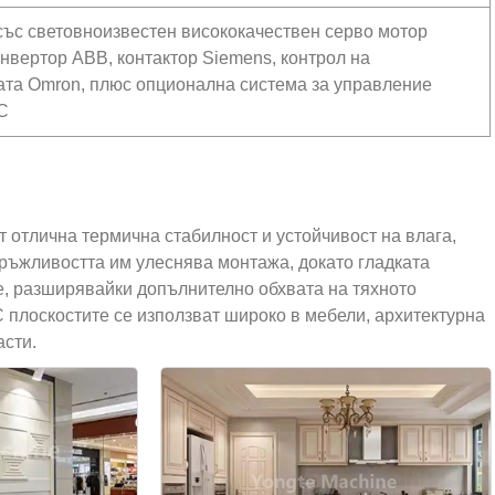
ъс световноизвестен висококачествен серво мотор
инвертор ABB, контактор Siemens, контрол на
ата Omron, плюс опционална система за управление
C
 отлична термична стабилност и устойчивост на влага,
дръжливостта им улеснява монтажа, докато гладката
е, разширявайки допълнително обхвата на тяхното
 плоскостите се използват широко в мебели, архитектурна
асти.