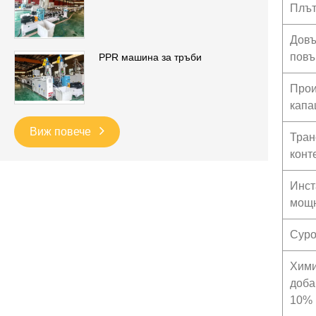
Плът
Довъ
повъ
PPR машина за тръби
Прои
капа
Виж повече
Тран
конт
Инст
мощ
Суро
Хими
доба
10%