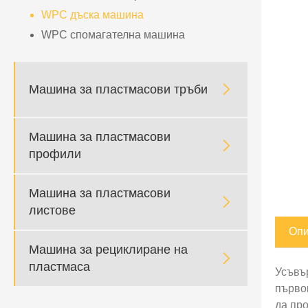
WPC дъска машина
WPC спомагателна машина

Машина за пластмасови тръби
Машина за пластмасови

профили
Машина за пластмасови

листове
Опи
Машина за рециклиране на

пластмаса
Усъвъ
първо
да пр