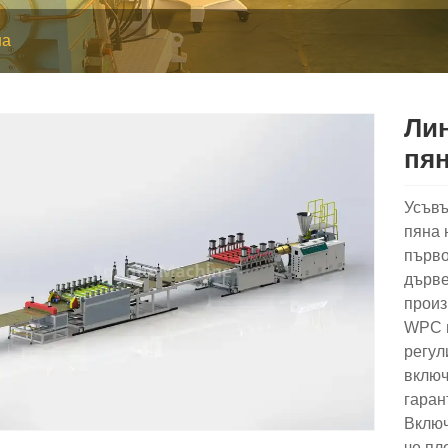
на
Лин
пя
Усъвъ
пяна 
първо
дърве
произ
WPC п
регул
включ
гаран
Включ
че пл