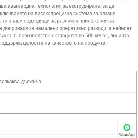
ва авангардна технология за екструдиране, за да
Включването на високопрецизна система за рязане
то ги прави подходящи за различни приложения за
а допринася за намалени оперативни разходи, а нейният
жка. С производствен капацитет до 500 кг/час, линията
оддържа целостта на качеството на продукта.
всякаква дължина
WhatsApp