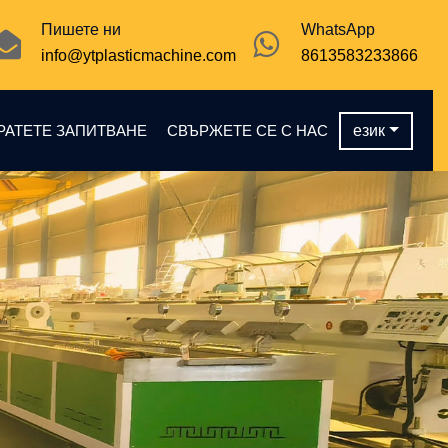
Пишете ни
WhatsApp
info@ytplasticmachine.com
8613583233866
РАТЕТЕ ЗАПИТВАНЕ
СВЪРЖЕТЕ СЕ С НАС
език