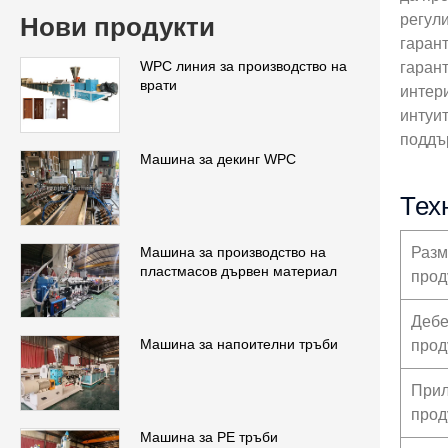
регули
Нови продукти
гаран
WPC линия за производство на
гарант
врати
интер
интуи
поддъ
Машина за декинг WPC
Тех
Машина за производство на
Разм
пластмасов дървен материал
прод
Дебе
Машина за напоителни тръби
прод
Прил
прод
Машина за PE тръби