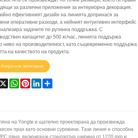
дящи за различни приложения за интериорна декорация.
ийно ефективният дизайн на линията допринася за
ени оперативни разходи, а нейният интуитивен интерфейс
нализира задачите по рутинна поддръжка. С
водствен капацитет до 500 кг/час, линията поддържа
о ниво на производителност, като същевременно поддържа
тта на качеството на продукта.
Изпратете запитване
acebook
X
WhatsApp
Pinterest
LinkedIn
Share
пяна на Yongte е щателно проектирана да произвежда
есен прах като основни суровини. Тази линия е способна
 WPC пяна, включващи стандартна ширина от 1220 mm и