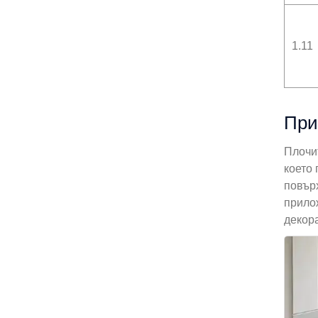
1.11
При
Плочи
което 
повър
прило
декор