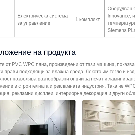
Оборудван с
Електрическа система
Innovance, 
1 комплект
за управление
температур
Siemens PL
ложение на продукта
те от PVC WPC пяна, произведени от тази машина, показват
ги прави подходящи за влажна среда. Лекото им тегло и из
хност позволява разнообразни опции за печат и ламиниран
жение в строителната и рекламната индустрия. Така че WPC
ация, рекламни дисплеи, интериорна декорация и други обл