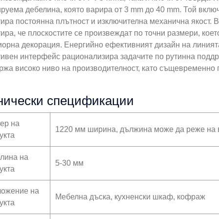
руема дебелина, която варира от 3 mm до 40 mm. Той включ
тира постоянна плътност и изключителна механична якост. 
ира, че плоскостите се произвеждат по точни размери, кое
иорна декорация. Енергийно ефективният дизайн на линият
тивен интерфейс рационализира задачите по рутинна поддръ
ржа високо ниво на производителност, като същевременно п
нически спецификации
ер на
1220 мм ширина, дължина може да реже на 
укта
лина на
5-30 мм
укта
ожение на
Мебелна дъска, кухненски шкаф, кофраж
укта