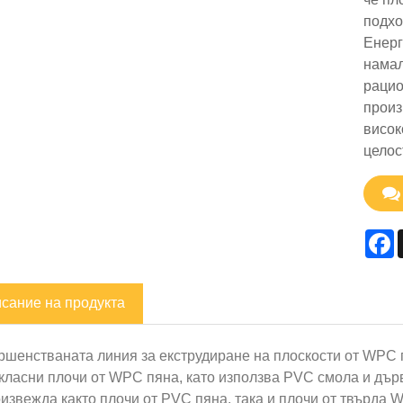
подхо
Енерг
намал
рацио
произ
висок
целос
F
сание на продукта
ршенстваната линия за екструдиране на плоскости от WPC 
класни плочи от WPC пяна, като използва PVC смола и дърв
оизвежда както плочи от PVC пяна, така и плочи от твърда