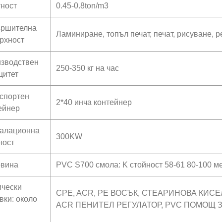
ност
0.45-0.8ton/m3
ршителна
Ламиниране, топъл печат, печат, рисуване, 
рхност
зводствен
250-350 кг на час
цитет
спортен
2*40 инча контейнер
ейнер
алационна
300KW
ност
вина
PVC S700 смола: K стойност 58-61 80-100 
чески
CPE, ACR, PE ВОСЪК, СТЕАРИНОВА КИС
вки: около
ACR ПЕНИТЕЛ РЕГУЛАТОР, PVC ПОМОЩ 