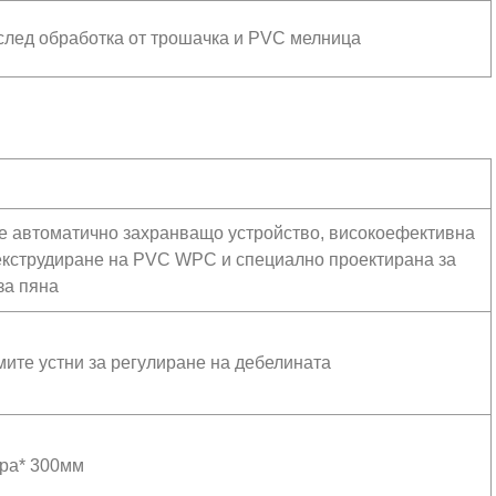
след обработка от трошачка и PVC мелница
е автоматично захранващо устройство, високоефективна
екструдиране на PVC WPC и специално проектирана за
за пяна
ите устни за регулиране на дебелината
ора* 300мм