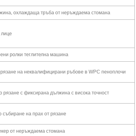
лжина, охлаждаща тръба от неръждаема стомана
 лице
мени ролки теглителна машина
 рязане на неквалифицирани ръбове в WPC пеноплочи
 рязане с фиксирана дължина с висока точност
 събиране на прах от рязане
екер от неръждаема стомана