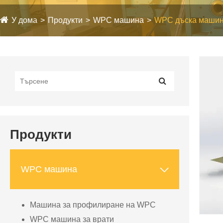
У дома
Продукти
WPC машина
WPC дъска маши
Продукти

WPC машина
Машина за профилиране на WPC
WPC машина за врати