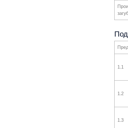
Прои
загу
Под
Пред
1.1
1.2
1.3