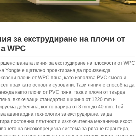
ия за екструдиране на плочи от
на WPC
ршенстваната линия за екструдиране на плоскости от WPC
на Yongte е щателно проектирана да произвежда
класни плочи от WPC пяна, като използва PVC смола и
сен прах като основни суровини. Тази линия е способна да
вежда както плочи от PVC пяна, така и плочи от твърда
яна, включващи стандартна ширина от 1220 mm и
ируема дебелина, която варира от 3 mm до 40 mm. Той
ва авангардна технология за екструдиране, за да
тира постоянна плътност и изключителна механична якост.
ването на високопрецизна система за рязане гарантира,
оскостите се произвеждат по точни размери, което ги прави