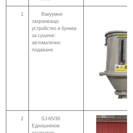
1
Вакуумно
захранващо
устройство и бункер
за сушене:
автоматично
подаване
2
SJ-65/30
Едношнеков
екструдер: