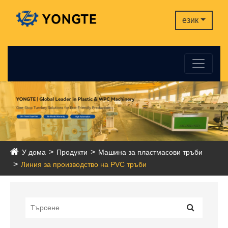
език
У дома
Продукти
Машина за пластмасови тръби
Линия за производство на PVC тръби