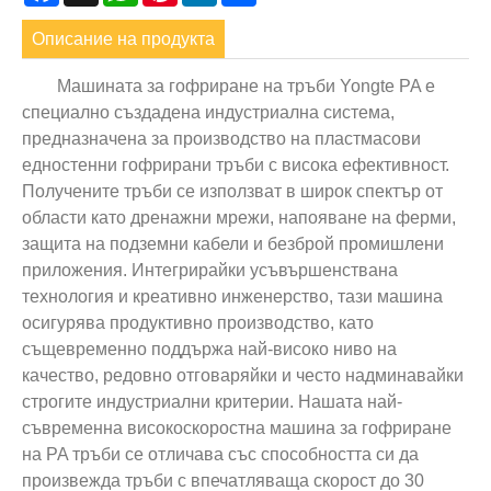
Описание на продукта
Машината за гофриране на тръби Yongte PA е
специално създадена индустриална система,
предназначена за производство на пластмасови
едностенни гофрирани тръби с висока ефективност.
Получените тръби се използват в широк спектър от
области като дренажни мрежи, напояване на ферми,
защита на подземни кабели и безброй промишлени
приложения. Интегрирайки усъвършенствана
технология и креативно инженерство, тази машина
осигурява продуктивно производство, като
същевременно поддържа най-високо ниво на
качество, редовно отговаряйки и често надминавайки
строгите индустриални критерии. Нашата най-
съвременна високоскоростна машина за гофриране
на PA тръби се отличава със способността си да
произвежда тръби с впечатляваща скорост до 30