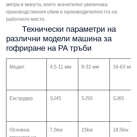
метра в минута, което значително увеличава
производствения обем и производителността на
работното място.
Технически параметри на
различни модели машина за
гофриране на PA тръби
Модел
4,5-11 мм
9-32 мм
16-63 мм
Екструдер
SJ45
SJ50
SJ65
Основна
7,5kw
15kw
18,5kw