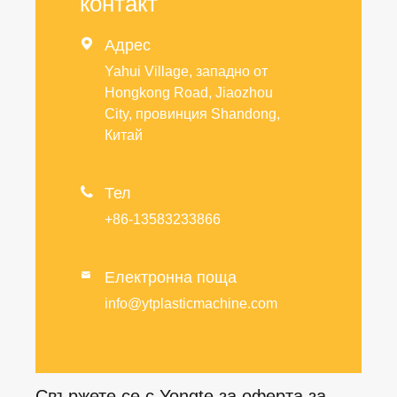
контакт

Адрес
Yahui Village, западно от
Hongkong Road, Jiaozhou
City, провинция Shandong,
Китай

Тел
+86-13583233866
Електронна поща

info@ytplasticmachine.com
Свържете се с Yongte за оферта за