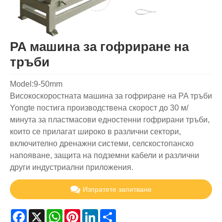
PA машина за гофриране на
тръби
Model:9-50mm
Високоскоростната машина за гофриране на PA тръби
Yongte постига производствена скорост до 30 м/
минута за пластмасови едностенни гофрирани тръби,
които се прилагат широко в различни сектори,
включително дренажни системи, селскостопанско
напояване, защита на подземни кабели и различни
други индустриални приложения.
Изпратете запитване
Facebook
X
WhatsApp
Pinterest
LinkedIn
Share