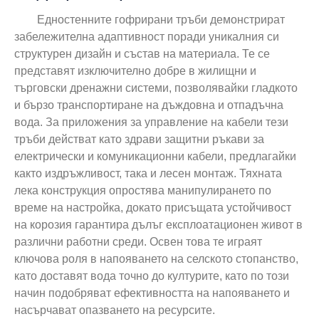
Едностенните гофрирани тръби демонстрират
забележителна адаптивност поради уникалния си
структурен дизайн и състав на материала. Те се
представят изключително добре в жилищни и
търговски дренажни системи, позволявайки гладкото
и бързо транспортиране на дъждовна и отпадъчна
вода. За приложения за управление на кабели тези
тръби действат като здрави защитни ръкави за
електрически и комуникационни кабели, предлагайки
както издръжливост, така и лесен монтаж. Тяхната
лека конструкция опростява манипулирането по
време на настройка, докато присъщата устойчивост
на корозия гарантира дълъг експлоатационен живот в
различни работни среди. Освен това те играят
ключова роля в напояването на селското стопанство,
като доставят вода точно до културите, като по този
начин подобряват ефективността на напояването и
насърчават опазването на ресурсите.