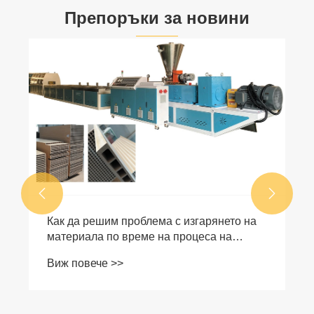
Препоръки за новини
Как една HDPE машина за екструдиране
на плоскости може да революционизира
вашия процес на производство на
Виж повече >>
пластмаса

