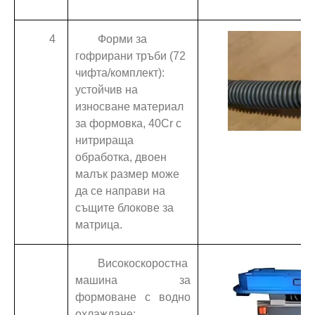
4
Форми за
гофрирани тръби (72
чифта/комплект):
устойчив на
износване материал
за формовка, 40Cr с
нитрираща
обработка, двоен
малък размер може
да се направи на
същите блокове за
матрица.
Високоскоростна
машина за
формоване с водно
охлаждане: