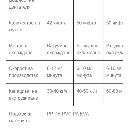
мощност на
двигателя
Количество на
42 чифта
50 чифта
50 чифта
мухъл
Метод на
Вакуумно
Въздушно
Въздушно
охлаждане
охлаждане
охлаждане
охлаждан
Скорост на
8-12 м/
6-10 м/
6-10 м/
производство
минута
минута
минута
Капацитет на
30-40 кг/ч
40-50 кг/ч
60-80 кг/ч
екструдиране
Подходящ
PP PE PVC PA EVA
материал