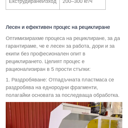
Екструдиране
Изход
200–300 кг/ч
Лесен и ефективен процес на рециклиране
Оптимизирахме процеса на рециклиране, за да
гарантираме, че е лесен за работа, дори и за
екипи без професионален опит в
рециклирането. Целият процес е
рационализиран в 5 прости стъпки:
1. Раздробяване: Отпадъчната пластмаса се
раздробява на еднородни фрагменти,
полагайки основата за последваща обработка.