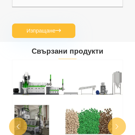
Изпращане

Свързани продукти
Машинно превръщане на пластмасовите
отпадъци в WPC профил
Виж повече >>

