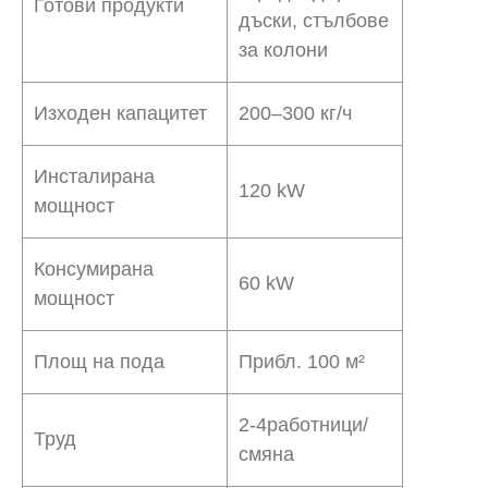
Готови продукти
дъски, стълбове
за колони
Изходен капацитет
200–300 кг/ч
Инсталирана
12
0 kW
мощност
Консумирана
6
0 kW
мощност
Площ на пода
Прибл. 100 м²
2
-4
работници/
Труд
смяна