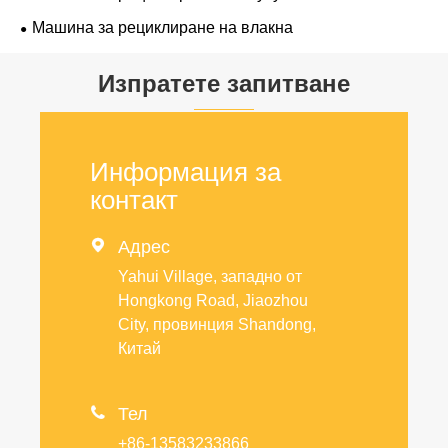
Машина за рециклиране на влакна
Изпратете запитване
Информация за
контакт

Адрес
Yahui Village, западно от
Hongkong Road, Jiaozhou
City, провинция Shandong,
Китай

Тел
+86-13583233866