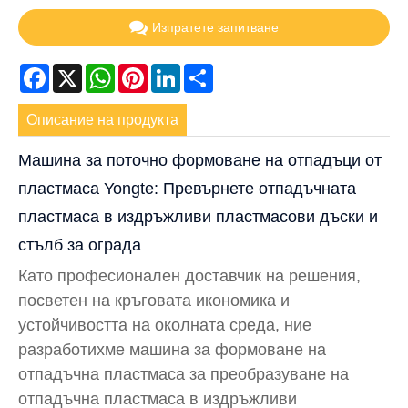
Изпратете запитване
Facebook
X
WhatsApp
Pinterest
LinkedIn
Share
Описание на продукта
Машина за поточно формоване на отпадъци от
пластмаса Yongte: Превърнете отпадъчната
пластмаса в издръжливи пластмасови дъски и
стълб за ограда
Като професионален доставчик на решения,
посветен на кръговата икономика и
устойчивостта на околната среда, ние
разработихме машина за формоване на
отпадъчна пластмаса за преобразуване на
отпадъчна пластмаса в издръжливи