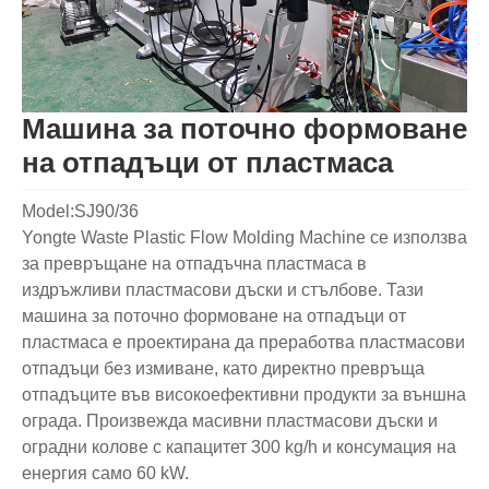
Машина за поточно формоване
на отпадъци от пластмаса
Model:SJ90/36
Yongte Waste Plastic Flow Molding Machine се използва
за превръщане на отпадъчна пластмаса в
издръжливи пластмасови дъски и стълбове. Тази
машина за поточно формоване на отпадъци от
пластмаса е проектирана да преработва пластмасови
отпадъци без измиване, като директно превръща
отпадъците във високоефективни продукти за външна
ограда. Произвежда масивни пластмасови дъски и
оградни колове с капацитет 300 kg/h и консумация на
енергия само 60 kW.