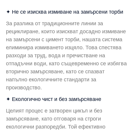
✦ Не се изисква измиване на замърсени торби
За разлика от традиционните линии за
рециклиране, които изискват досадно измиване
на замърсени с цимент торби, нашата система
елиминира измиването изцяло. Това спестява
разходи за труд, вода и пречистване на
отпадъчни води, като същевременно се избягва
вторично замърсяване, като се спазват
напълно екологичните стандарти за
производство.
✦ Екологично чист и без замърсяване
Целият процес е затворен цикъл и без
замърсяване, като отговаря на строги
екологични разпоредби. Той ефективно