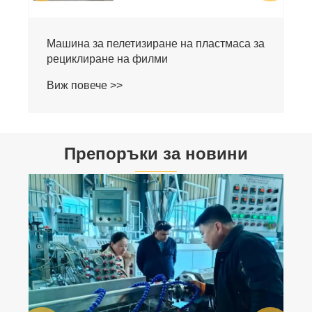
Препоръки за новини
Какво е максималното съдържание на
влага в дървесния прах за направата на
WPC декинг?
Виж повече >>