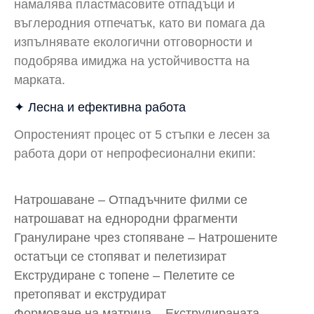
намалява пластмасовите отпадъци и
въглеродния отпечатък, като ви помага да
изпълнявате екологични отговорности и
подобрява имиджа на устойчивостта на
марката.
✦ Лесна и ефективна работа
Опростеният процес от 5 стъпки е лесен за
работа дори от непрофесионални екипи:
Натрошаване – Отпадъчните филми се
натрошават на еднородни фрагменти
Гранулиране чрез стопяване – Натрошените
остатъци се стопяват и пелетизират
Екструдиране с топене – Пелетите се
претопяват и екструдират
Формоване на матрица – Екструдираната