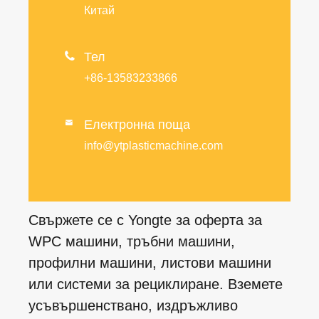
Китай

Тел
+86-13583233866
Електронна поща

info@ytplasticmachine.com
Свържете се с Yongte за оферта за
WPC машини, тръбни машини,
профилни машини, листови машини
или системи за рециклиране. Вземете
усъвършенствано, издръжливо