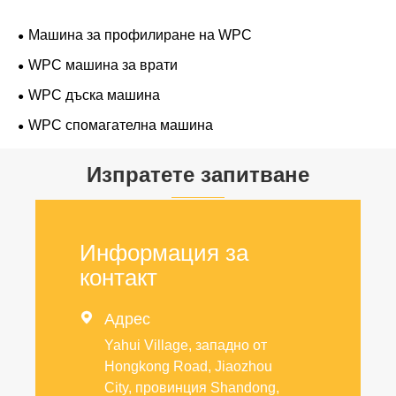
Машина за профилиране на WPC
WPC машина за врати
WPC дъска машина
WPC спомагателна машина
Изпратете запитване
Информация за
контакт

Адрес
Yahui Village, западно от
Hongkong Road, Jiaozhou
City, провинция Shandong,