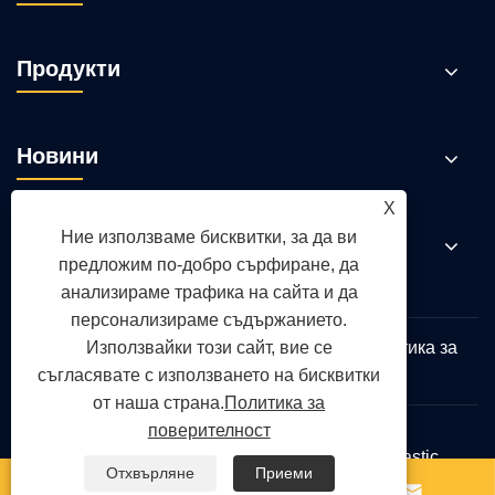
Продукти
Новини
X
Ние използваме бисквитки, за да ви
Свържете се с нас
предложим по-добро сърфиране, да
анализираме трафика на сайта и да
персонализираме съдържанието.
Използвайки този сайт, вие се
Links
Sitemap
RSS
XML
Политика за
поверителност
съгласявате с използването на бисквитки
от наша страна.
Политика за
поверителност
Авторско право © 2026 Qingdao Yongte Plastic
Отхвърляне
Приеми
Machinery Co., Ltd. Всички права запазени.


