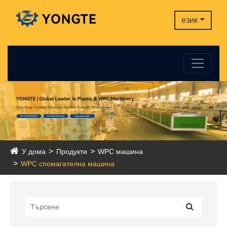
език
У дома
Продукти
WPC машина
WPC спомагателна машина