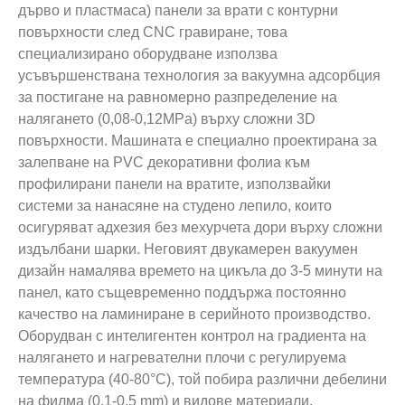
дърво и пластмаса) панели за врати с контурни
повърхности след CNC гравиране, това
специализирано оборудване използва
усъвършенствана технология за вакуумна адсорбция
за постигане на равномерно разпределение на
налягането (0,08-0,12MPa) върху сложни 3D
повърхности. Машината е специално проектирана за
залепване на PVC декоративни фолиа към
профилирани панели на вратите, използвайки
системи за нанасяне на студено лепило, които
осигуряват адхезия без мехурчета дори върху сложни
издълбани шарки. Неговият двукамерен вакуумен
дизайн намалява времето на цикъла до 3-5 минути на
панел, като същевременно поддържа постоянно
качество на ламиниране в серийното производство.
Оборудван с интелигентен контрол на градиента на
налягането и нагревателни плочи с регулируема
температура (40-80°C), той побира различни дебелини
на филма (0,1-0,5 mm) и видове материали,