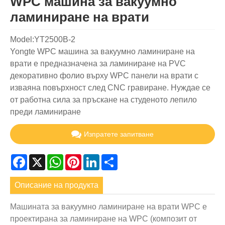
WPC машина за вакуумно
ламиниране на врати
Model:YT2500B-2
Yongte WPC машина за вакуумно ламиниране на
врати е предназначена за ламиниране на PVC
декоративно фолио върху WPC панели на врати с
изваяна повърхност след CNC гравиране. Нуждае се
от работна сила за пръскане на студеното лепило
преди ламиниране
Изпратете запитване
Facebook
X
WhatsApp
Pinterest
LinkedIn
Share
Описание на продукта
Машината за вакуумно ламиниране на врати WPC е
проектирана за ламиниране на WPC (композит от