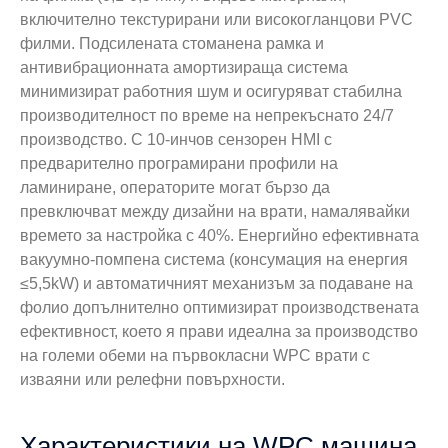
включително текстурирани или високогланцови PVC
филми. Подсилената стоманена рамка и
антивибрационната амортизираща система
минимизират работния шум и осигуряват стабилна
производителност по време на непрекъснато 24/7
производство. С 10-инчов сензорен HMI с
предварително програмирани профили на
ламиниране, операторите могат бързо да
превключват между дизайни на врати, намалявайки
времето за настройка с 40%. Енергийно ефективната
вакуумно-помпена система (консумация на енергия
≤5,5kW) и автоматичният механизъм за подаване на
фолио допълнително оптимизират производствената
ефективност, което я прави идеална за производство
на големи обеми на първокласни WPC врати с
изваяни или релефни повърхности.
Характеристики на WPC машина