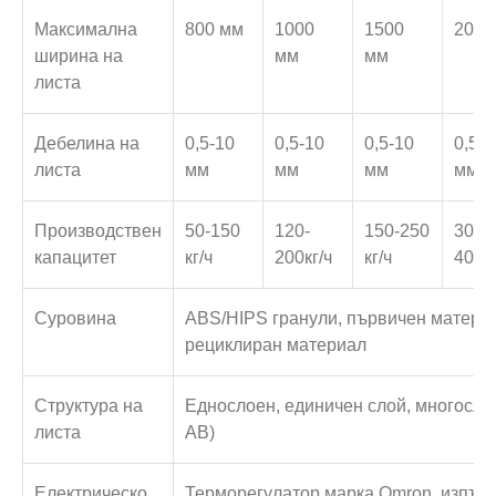
Максимална
800 мм
1000
1500
2000
ширина на
мм
мм
листа
Дебелина на
0,5-10
0,5-10
0,5-10
0,5-1
листа
мм
мм
мм
мм
Производствен
50-150
120-
150-250
300-
капацитет
кг/ч
200кг/ч
кг/ч
400кг
Суровина
ABS/HIPS гранули, първичен матери
рециклиран материал
Структура на
Еднослоен, единичен слой, многосло
листа
AB)
Електрическо
Терморегулатор марка Omron, изпълн