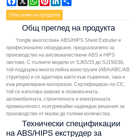
Описание на продукта
Общ преглед на продукта
Yongte многослоен ABS/HIPS Sheet Extruder е
професионално оборудване, предназначено за
производство на висококачествени ABS и HIPS
листове. С пълните модели от SJ65/33 до SJ150/36,
той поддържа многослойна коекструзия (ABA/ABC/AB
структура) и се адаптира както към първични, така и
към рециклирани материали. Сертифициран по CE,
той се използва широко в опаковъчната,
автомобилната, строителната и електронната
промишленост, осигурявайки надеждни решения за
производство от малки до големи количества.
Технически спецификации
на ABS/HIPS екструдер за