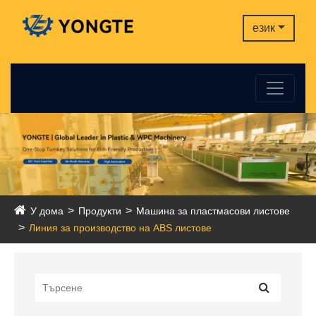
език
У дома
Продукти
Машина за пластмасови листове
Линия за производство на ABS листове