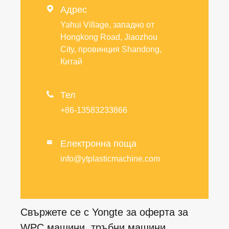

Адрес
Yahui Village, западно от
Hongkong Road, Jiaozhou
City, провинция Shandong,
Китай

Тел
+86-13583233866
Електронна поща

info@ytplasticmachine.com
Свържете се с Yongte за оферта за
WPC машини, тръбни машини,