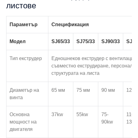
листове
Параметър
Спецификация
Модел
SJ65/33
SJ75/33
SJ90/33
SJ12
Тип екструдер
Едношнеков екструдер с вентилацио
съвместно екструдиране, персонали
структурата на листа
Диаметър на
65 мм
75 мм
90 мм
120 
винта
Основна
37kw
55kw
75-
110-
мощност на
90kw
132k
двигателя