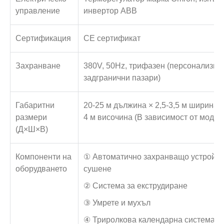
управление
инвертор ABB
Сертификация
CE сертификат
Захранване
380V, 50Hz, трифазен (персонализир
задгранични пазари)
Габаритни
20-25 м дължина × 2,5-3,5 м ширина ×
размери
4 м височина (В зависимост от модел
(Д×Ш×В)
Компоненти на
① Автоматично захранващо устройств
оборудването
сушене
② Система за екструдиране
③ Умрете и мухъл
④ Триролкова календарна система