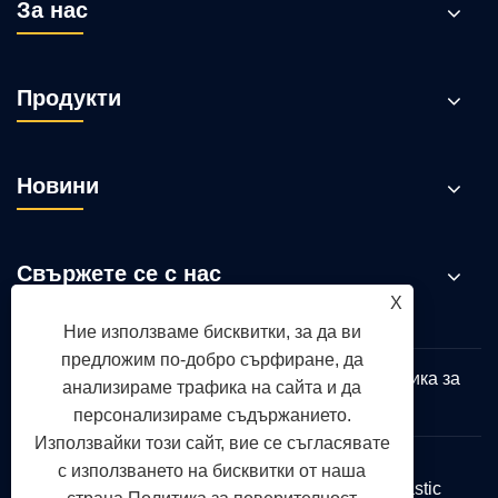
За нас
Продукти
Новини
Свържете се с нас
X
Ние използваме бисквитки, за да ви
предложим по-добро сърфиране, да
Links
Sitemap
RSS
XML
Политика за
анализираме трафика на сайта и да
поверителност
персонализираме съдържанието.
Използвайки този сайт, вие се съгласявате
с използването на бисквитки от наша
Авторско право © 2026 Qingdao Yongte Plastic