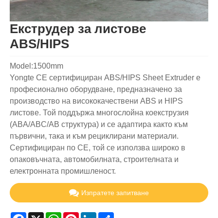
Екструдер за листове
ABS/HIPS
Model:1500mm
Yongte CE сертифициран ABS/HIPS Sheet Extruder е
професионално оборудване, предназначено за
производство на висококачествени ABS и HIPS
листове. Той поддържа многослойна коекструзия
(ABA/ABC/AB структура) и се адаптира както към
първични, така и към рециклирани материали.
Сертифициран по CE, той се използва широко в
опаковъчната, автомобилната, строителната и
електронната промишленост.
Изпратете запитване
Facebook
X
WhatsApp
Pinterest
LinkedIn
Share