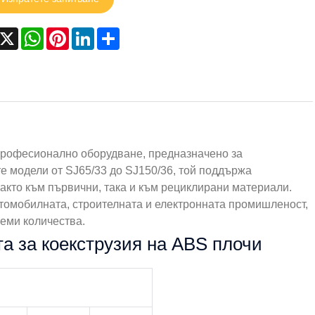
acebook
X
WhatsApp
Pinterest
LinkedIn
Share
 професионално оборудване, предназначено за
е модели от SJ65/33 до SJ150/36, той поддържа
акто към първични, така и към рециклирани материали.
томобилната, строителната и електронната промишленост,
еми количества.
а за коекструзия на ABS плочи