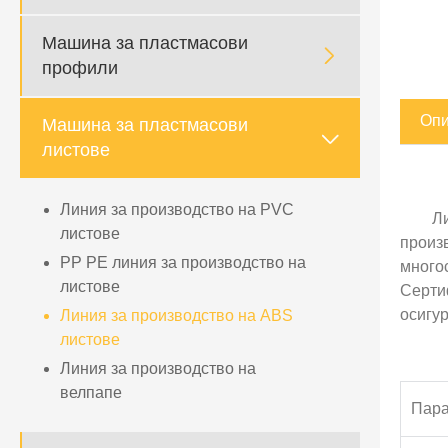
Машина за пластмасови

профили
Опи
Машина за пластмасови

листове
Линия за производство на PVC
Л
листове
произ
PP PE линия за производство на
многос
листове
Серти
осигу
Линия за производство на ABS
листове
Линия за производство на
велпапе
Пар