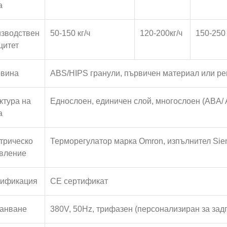
а
зводствен
50-150 кг/ч
120-200кг/ч
150-250 
цитет
вина
ABS/HIPS гранули, първичен материал или р
ктура на
Еднослоен, единичен слой, многослоен (ABA/ 
а
трическо
Терморегулатор марка Omron, изпълнител Si
вление
ификация
CE сертификат
анване
380V, 50Hz, трифазен (персонализиран за зад