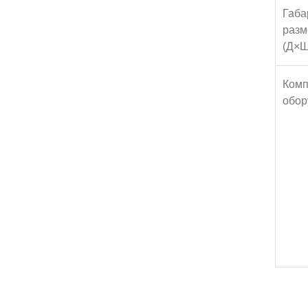
Габа
разм
(Д×
Комп
обор