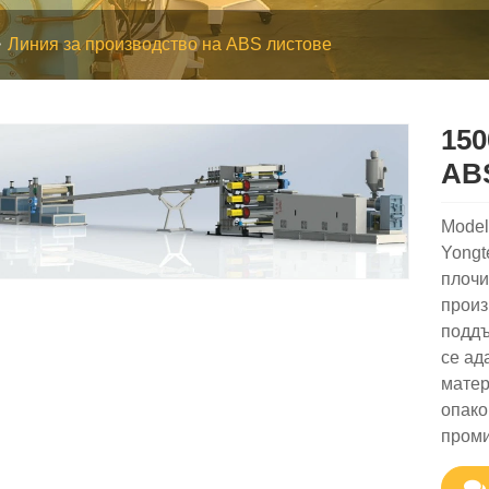
Линия за производство на ABS листове
150
AB
Mode
Yongt
плочи
произ
поддъ
се ад
матер
опако
проми