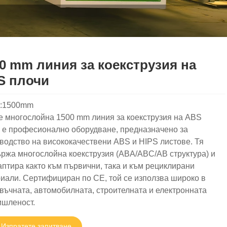
0 mm линия за коекструзия на
S плочи
l:1500mm
e многослойна 1500 mm линия за коекструзия на ABS
 е професионално оборудване, предназначено за
водство на висококачествени ABS и HIPS листове. Тя
ржа многослойна коекструзия (ABA/ABC/AB структура) и
аптира както към първични, така и към рециклирани
иали. Сертифициран по CE, той се използва широко в
въчната, автомобилната, строителната и електронната
шленост.
Изпратете запитване