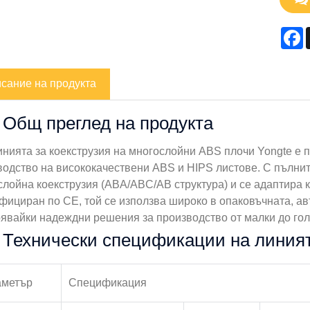
F
сание на продукта
Общ преглед на продукта
инията за коекструзия на многослойни ABS плочи Yongte е
водство на висококачествени ABS и HIPS листове. С пълнит
лойна коекструзия (ABA/ABC/AB структура) и се адаптира к
фициран по CE, той се използва широко в опаковъчната, ав
рявайки надеждни решения за производство от малки до гол
Технически спецификации на линият
аметър
Спецификация