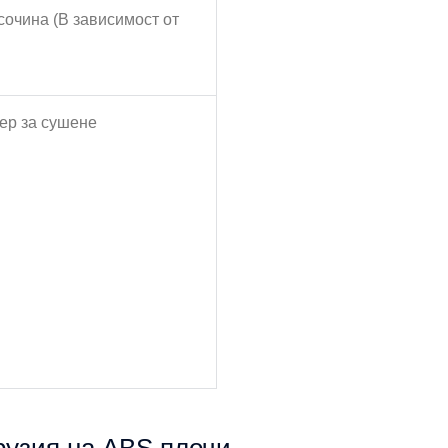
исочина (В зависимост от
ер за сушене