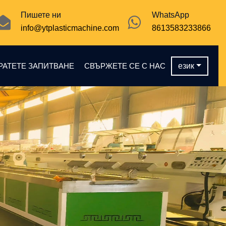
Пишете ни
WhatsApp
info@ytplasticmachine.com
8613583233866
РАТЕТЕ ЗАПИТВАНЕ
СВЪРЖЕТЕ СЕ С НАС
език