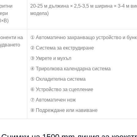
ритни
20-25 м дължина × 2,5-3,5 м ширина × 3-4 м в
ери
модела)
Ш×В)
оненти на
① Автоматично захранващо устройство и бунк
удването
② Система за екструдиране
③ Умрете и мухъл
④ Триролкова календарна система
⑤ Охладителна система
⑥ Устройство за сцепление
⑦ Автоматичен нож
⑧ Подреждане или навиване