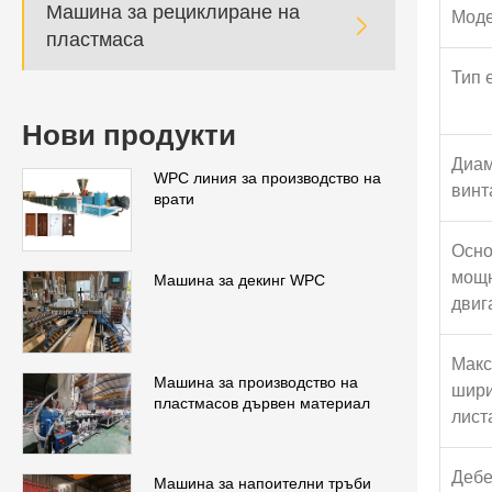
Машина за рециклиране на
Мод

пластмаса
Тип 
Нови продукти
Диам
WPC линия за производство на
винт
врати
Осн
мощн
Машина за декинг WPC
двиг
Мак
Машина за производство на
шири
пластмасов дървен материал
лист
Дебе
Машина за напоителни тръби