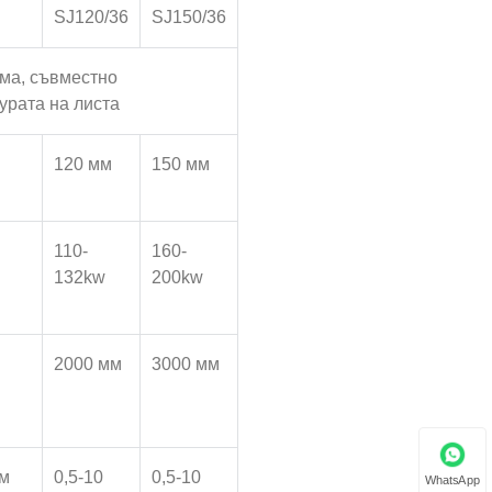
SJ120/36
SJ150/36
ма, съвместно
урата на листа
120 мм
150 мм
110-
160-
132kw
200kw
2000 мм
3000 мм
мм
0,5-10
0,5-10
WhatsApp