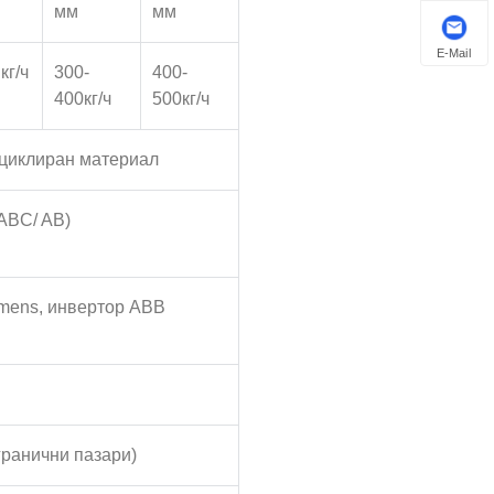
мм
мм
E-Mail
кг/ч
300-
400-
400кг/ч
500кг/ч
ециклиран материал
ABC/ AB)
emens, инвертор ABB
гранични пазари)