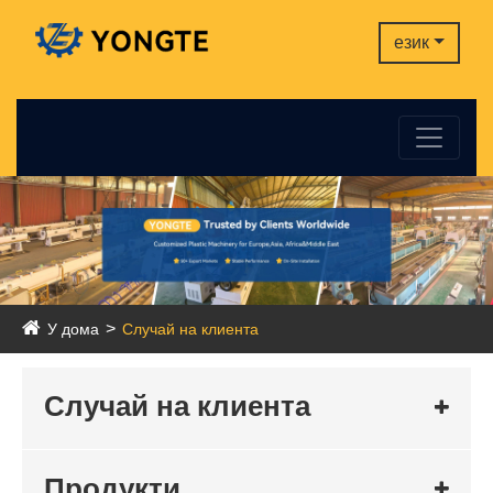
език
У дома
Случай на клиента
Случай на клиента
Продукти