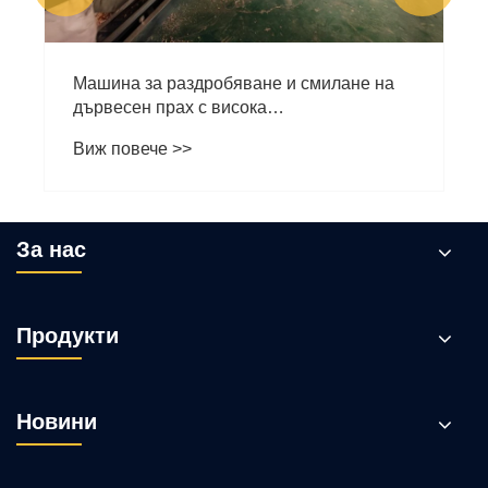
Машина за раздробяване и смилане на
дървесен прах с висока
производителност и спестяване на
Виж повече >>
енергия: Yongte преминава одобрението
за изпълнение на място на европейския
клиент
За нас
Продукти
Новини