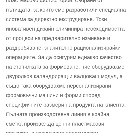
пластмасово фолио/торби, събрани от
пътищата, за които сме разработили специална
система за директно екструдиране. Този
иновативен дизайн елиминира необходимостта
от процеси на предварително измиване и
раздробяване, значително рационализирайки
операциите. За да осигурим еднакво качество
на стопилката за формоване, ние оборудвахме
двуролков каландриращ и валцоващ модул, а
също така оборудвахме персонализирани
формовъчни машини и форми според
специфичните размери на продукта на клиента.
Пълната производствена линия в крайна
сметка произвежда ценни пластмасови