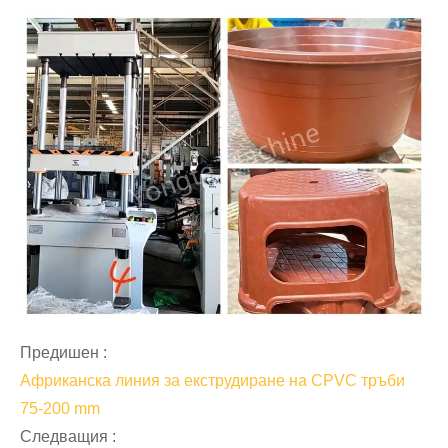
Предишен :
Африканска линия за екструдиране на CPVC тръби
75-200 mm
Следващия :