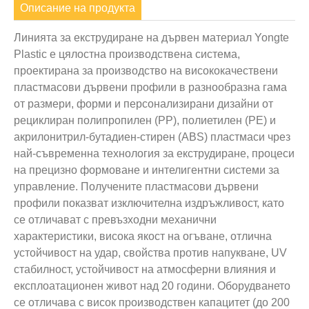
Описание на продукта
Линията за екструдиране на дървен материал Yongte
Plastic е цялостна производствена система,
проектирана за производство на висококачествени
пластмасови дървени профили в разнообразна гама
от размери, форми и персонализирани дизайни от
рециклиран полипропилен (PP), полиетилен (PE) и
акрилонитрил-бутадиен-стирен (ABS) пластмаси чрез
най-съвременна технология за екструдиране, процеси
на прецизно формоване и интелигентни системи за
управление. Получените пластмасови дървени
профили показват изключителна издръжливост, като
се отличават с превъзходни механични
характеристики, висока якост на огъване, отлична
устойчивост на удар, свойства против напукване, UV
стабилност, устойчивост на атмосферни влияния и
експлоатационен живот над 20 години. Оборудването
се отличава с висок производствен капацитет (до 200