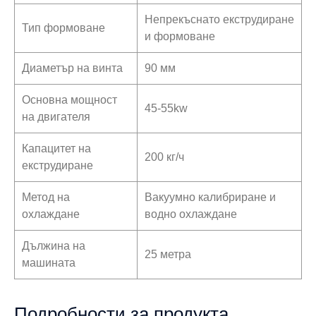
Непрекъснато екструдиране
Тип формоване
и формоване
Диаметър на винта
90 мм
Основна мощност
45-55kw
на двигателя
Капацитет на
200 кг/ч
екструдиране
Метод на
Вакуумно калибриране и
охлаждане
водно охлаждане
Дължина на
25 метра
машината
Подробности за продукта