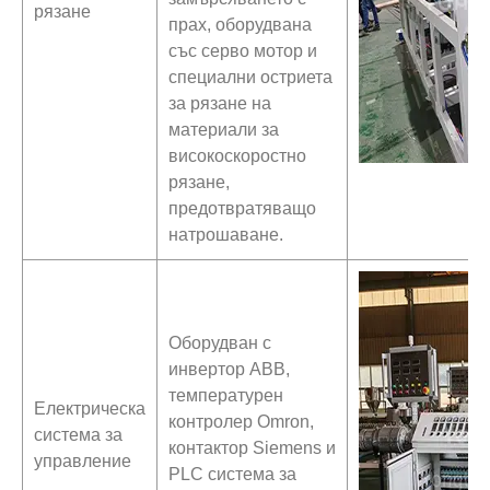
рязане
прах, оборудвана
със серво мотор и
специални остриета
за рязане на
материали за
високоскоростно
рязане,
предотвратяващо
натрошаване.
Оборудван с
инвертор ABB,
температурен
Електрическа
контролер Omron,
система за
контактор Siemens и
управление
PLC система за