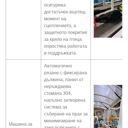
осигурява
достатъчен въртящ
момент на
сцеплението, а
защитното покритие
за крило на птица
опростява работата
и поддръжката.
Автоматично
рязане с фиксирана
дължина, панел от
неръждаема
стомана 304,
напълно затворена
система за
събиране на прах за
минимизиране на
Машина за
замърсяването с