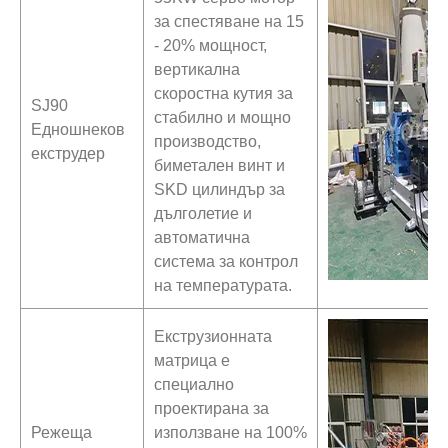
за спестяване на 15
- 20% мощност,
вертикална
скоростна кутия за
SJ90
стабилно и мощно
Едношнеков
производство,
екструдер
биметален винт и
SKD цилиндър за
дълголетие и
автоматична
система за контрол
на температурата.
Екструзионната
матрица е
специално
проектирана за
Режеща
използване на 100%