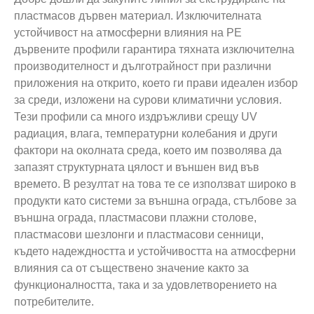
пластмасов дървен материал. Изключителната
устойчивост на атмосферни влияния на PE
дървените профили гарантира тяхната изключителна
производителност и дълготрайност при различни
приложения на открито, което ги прави идеален избор
за среди, изложени на сурови климатични условия.
Тези профили са много издръжливи срещу UV
радиация, влага, температурни колебания и други
фактори на околната среда, което им позволява да
запазят структурната цялост и външен вид във
времето. В резултат на това те се използват широко в
продукти като системи за външна ограда, стълбове за
външна ограда, пластмасови плажни столове,
пластмасови шезлонги и пластмасови сенници,
където надеждността и устойчивостта на атмосферни
влияния са от съществено значение както за
функционалността, така и за удовлетворението на
потребителите.