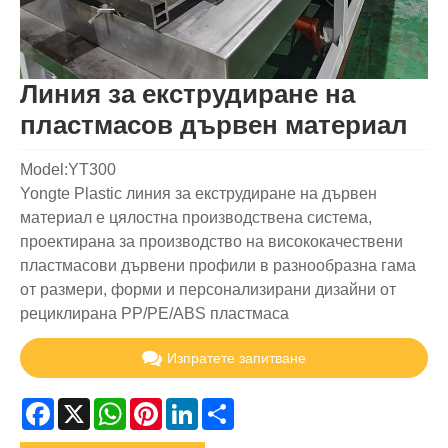
Линия за екструдиране на
пластмасов дървен материал
Model:YT300
Yongte Plastic линия за екструдиране на дървен
материал е цялостна производствена система,
проектирана за производство на висококачествени
пластмасови дървени профили в разнообразна гама
от размери, форми и персонализирани дизайни от
рециклирана PP/PE/ABS пластмаса
Изпратете запитване
Facebook
X
WhatsApp
Pinterest
LinkedIn
Share