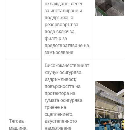
охлаждане, лесен
за инсталиране и
поддръжка, а
резервоарът за
вода включва
филтър за
предотвратяване на
замърсяване.
Висококачественият
каучук осигурява
издръжливост,
повърхността на
протектора на
гумата осигурява
триене на
сцеплението,
Тягова
двустепенното
машина
намаляване