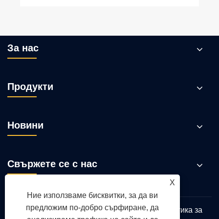
За нас
Продукти
Новини
Свържете се с нас
X
Ние използваме бисквитки, за да ви
предложим по-добро сърфиране, да
Links
Sitemap
RSS
XML
Политика за