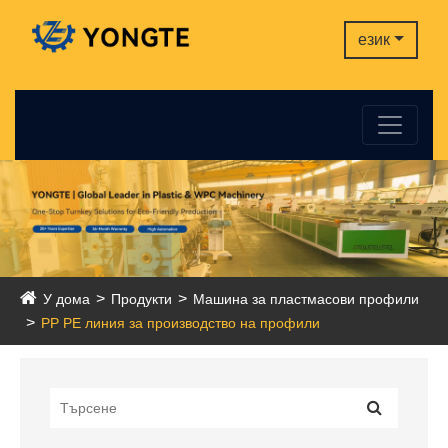
език
У дома
Продукти
Машина за пластмасови профили
PP PE линия за производство на профили