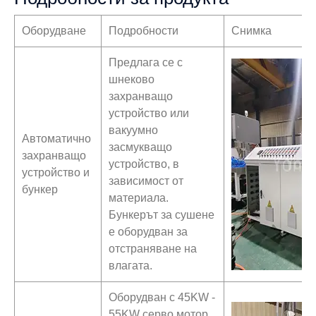
Оборудване
Подробности
Снимка
Предлага се с
шнеково
захранващо
устройство или
вакуумно
Автоматично
засмукващо
захранващо
устройство, в
устройство и
зависимост от
бункер
материала.
Бункерът за сушене
е оборудван за
отстраняване на
влагата.
Оборудван с 45KW -
55KW серво мотор