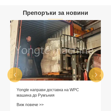
Препоръки за новини
Какво е максималното съдържание на
влага в дървесния прах за направата на
WPC декинг?
Виж повече >>

