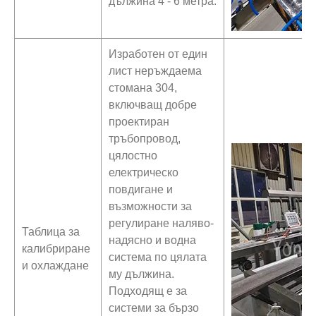
дължина 4 - 6 метра.
Изработен от един
лист неръждаема
стомана 304,
включващ добре
проектиран
тръбопровод,
цялостно
електрическо
повдигане и
възможности за
регулиране наляво-
Таблица за
надясно и водна
калибриране
система по цялата
и охлаждане
му дължина.
Подходящ е за
системи за бързо