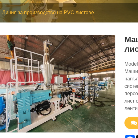
Линия за производство на PVC листове
Маш
лис
Mode
Машин
напъл
систе
персо
лист 
ленти
F