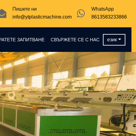
Пишете ни
WhatsApp
info@ytplasticmachine.com
8613583233866
РАТЕТЕ ЗАПИТВАНЕ
СВЪРЖЕТЕ СЕ С НАС
език