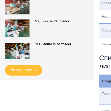
Главе
Нагре
Машина за PE тръби
Обща
PPR машина за тръби
Разме
Спи
лис
Виж повече
Обор
Товар