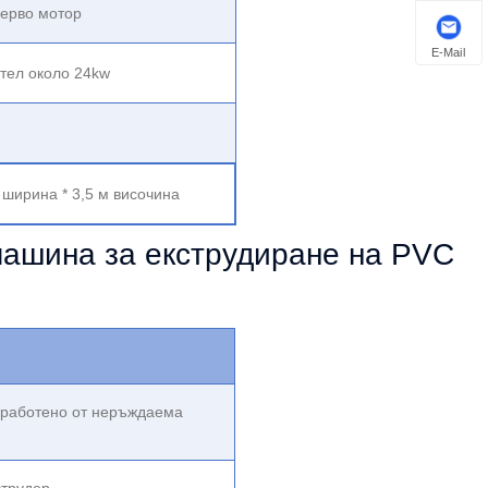
ерво мотор
E-Mail
тел около 24kw
 ширина * 3,5 м височина
машина за екструдиране на PVC
изработено от неръждаема