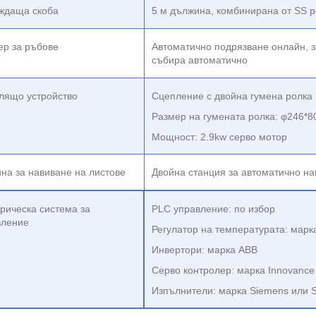
ждаща скоба
5 м дължина, комбинирана от SS р
ер за ръбове
Автоматично подрязване онлайн, з
събира автоматично
лящо устройство
Сцепление с двойна гумена ролка
Размер на гумената ролка:
φ2
46
*
8
Мощност: 2.9kw серво мотор
на за навиване на листове
Двойна станция за автоматично н
рическа система за
PLC управление: по избор
вление
Регулатор на температурата: мар
Инвертори: марка ABB
Серво контролер: марка Innovance
Изпълнители: марка Siemens или S