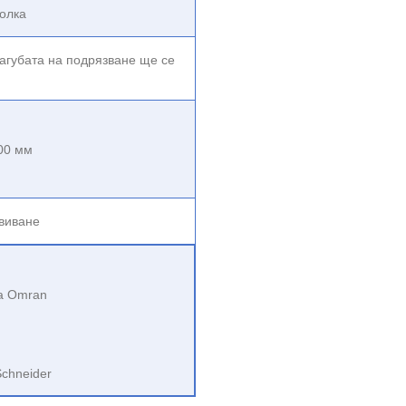
олка
агубата на подрязване ще се
0
0 мм
авиване
ка Omran
chneider