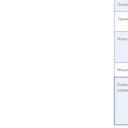
Охла
Трим
Изтег
Маши
Елект
упра