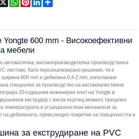
 Yongte 600 mm - Високоефективни
на мебели
но автоматична, високопроизводителна производствена
VC листове. Като персонализирано решение, тя е
с ширина 600 mm и дебелина 0,4-2 mm, използвани
рана специално за производство на висококачествени
нтегрира 20-годишния инженерен опит на Yongte в
двушнеков екструдер с висок въртящ момент, прецизен
на температурата и усъвършенстван механизъм за
на дебелината, превъзходно покритие на повърхността и
шина за екструдиране на PVC