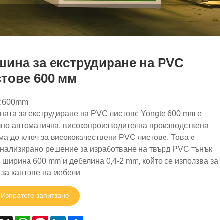
ина за екструдиране на PVC
тове 600 мм
l:600mm
ата за екструдиране на PVC листове Yongte 600 mm е
но автоматична, високопроизводителна производствена
ма до ключ за висококачествени PVC листове. Това е
нализирано решение за изработване на твърд PVC тънък
с ширина 600 mm и дебелина 0,4-2 mm, който се използва за
 за кантове на мебели
Изпратете запитване
acebook
X
WhatsApp
Pinterest
LinkedIn
Share