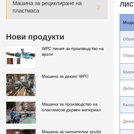
лис
Машина за рециклиране на

пластмаса
Моде
Нови продукти
Обра
WPC линия за производство на
врати
Обра
Шири
Машина за декинг WPC
Дебел
Машина за производство на
Капац
пластмасов дървен материал
Диам
Машина за напоителни тръби