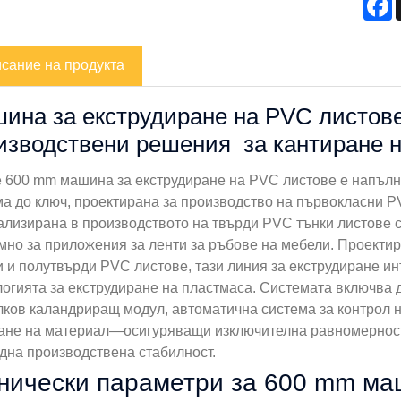
сание на продукта
ина за екструдиране на PVC листове
изводствени решения за кантиране 
e 600 mm машина за екструдиране на PVC листове е напъл
ма до ключ, проектирана за производство на първокласни P
ализирана в производството на твърди PVC тънки листове 
мно за приложения за ленти за ръбове на мебели. Проекти
и и полутвърди PVC листове, тази линия за екструдиране и
логията за екструдиране на пластмаса. Системата включва 
лков каландриращ модул, автоматична система за контрол 
ане на материал—осигуряващи изключителна равномерност 
дна производствена стабилност.
нически параметри за 600 mm ма