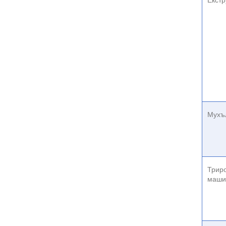
Екст
Мухъ
Трир
маши