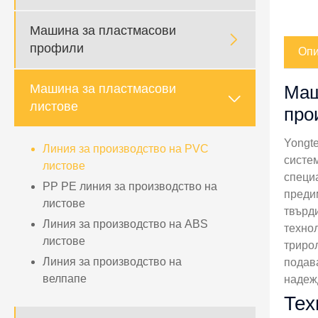
Машина за пластмасови

профили
Опи
Машина за пластмасови
Маш

листове
про
Yongt
Линия за производство на PVC
систе
листове
специ
PP PE линия за производство на
преди
листове
твърд
Линия за производство на ABS
техно
листове
триро
Линия за производство на
подав
велпапе
надеж
Тех