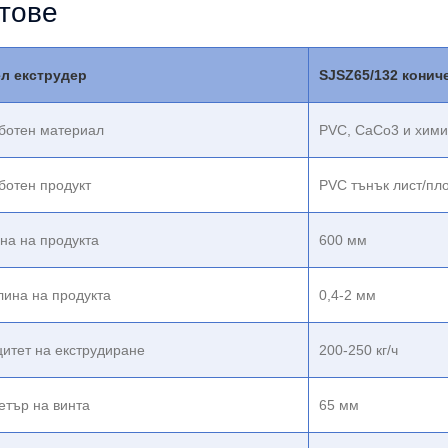
тове
л екструдер
SJSZ65/132 конич
ботен материал
PVC, CaCo3 и хими
ботен продукт
PVC тънък лист/пл
на на продукта
600 мм
ина на продукта
0,4-2 мм
итет на екструдиране
200-250 кг/ч
етър на винта
65 мм