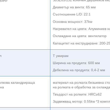
рудер
SJSZ65/132 коничен двушнеков ек
Диаметър на винта: 65 мм
Съотношение L/D: 22:1
Основна мощност: 37kw
Нагревател на цевта: Алуминиев н
Охлаждане на цевта: вентилатор
Капацитет на екструдиране: 200-25
л
Т умирам
Ширина на продукта: 600 мм
Дебелина на продукта: 0,4-2 мм
олкова каландрираща
материал на ролката:
безшевна сто
на
на ролката е обработка за охлажд
Твърдост на ролките: HRC
≥
62
Задвижващ мотор: 0.55kw *3 компл