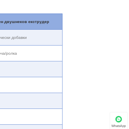
ен двушнеков екструдер
чески добавки
оча/ролка
WhatsApp