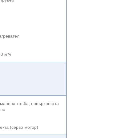
струдер
агревател
0 кг/ч
манена тръба, повърхността
ане
екта (серво мотор)